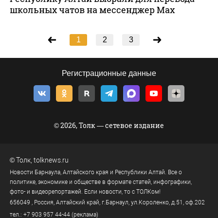
школьных чатов на мессенджер Max
1
2
3
Регистрационные данные
© 2026, Толк — сетевое издание
©
Толк
,
tolknews.ru
Новости Барнаула, Алтайского края и Республики Алтай. Все о
политике, экономике и обществе в формате статей, инфографики,
фото- и видеорепортажей. Если новости, то с ТОЛКом!
656049
, Россия, Алтайский край, г.
Барнаул
,
ул.Короленко, д.51, оф.202
тел.:
+7 903 957 44-44
(реклама)