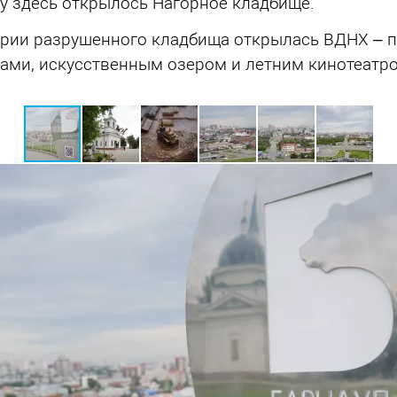
ду здесь открылось Нагорное кладбище.
ории разрушенного кладбища открылась ВДНХ – п
ами, искусственным озером и летним кинотеатр