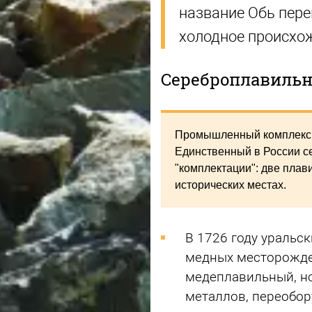
название Обь перев
холодное происхожд
Сереброплавильн
Промышленный комплекс, 
Единственный в России се
"комплектации": две плав
исторических местах.
В 1726 году уральс
медных месторожден
медеплавильный, но
металлов, переобо