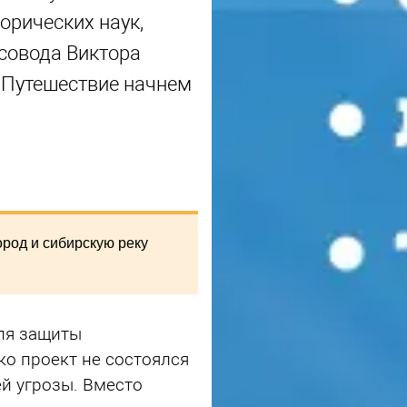
орических наук,
совода Виктора
 Путешествие начнем
ород и сибирскую реку
ля защиты
ко проект не состоялся
й угрозы. Вместо