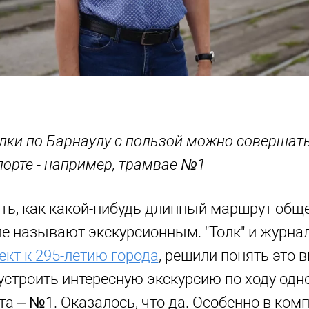
лки по Барнаулу с пользой можно совершат
орте - например, трамвае №1
ь, как какой-нибудь длинный маршрут общ
е называют экскурсионным. "Толк" и журнал
ект к 295-летию города
, решили понять это
 устроить интересную экскурсию по ходу одн
а – №1. Оказалось, что да. Особенно в ком