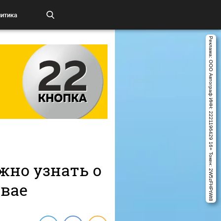
итика
Реклама:
ООО Автограф
ИНН: 2221196429
16+
Токен: 2W5zFHPtWt8
жно узнать о
мвае