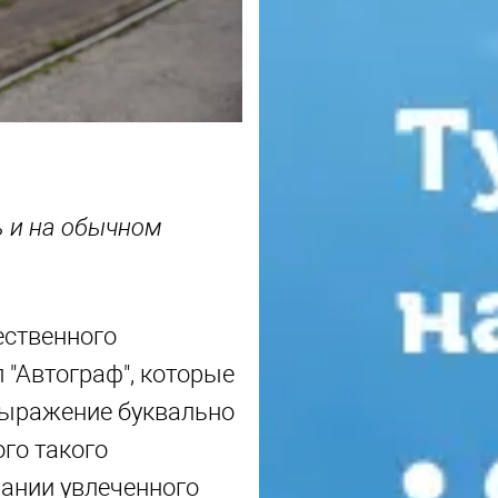
ь и на обычном
ественного
 "Автограф", которые
 выражение буквально
ого такого
пании увлеченного