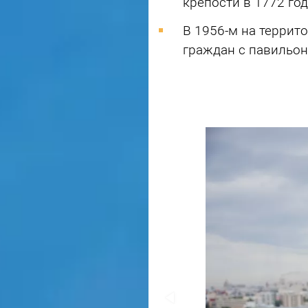
крепости в 1772 го
В 1956-м на террит
граждан с павильон