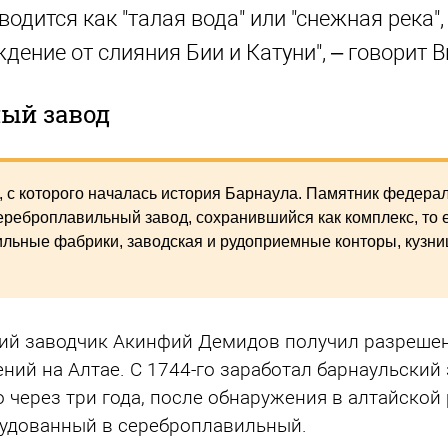
одится как "талая вода" или "снежная река",
ение от слияния Бии и Катуни", – говорит В
ый завод
с которого началась история Барнаула. Памятник федерал
реброплавильный завод, сохранившийся как комплекс, то е
ильные фабрики, заводская и рудоприемные конторы, кузниц
кий заводчик Акинфий Демидов получил разрешен
ий на Алтае. С 1744-го заработал барнаульский 
 через три года, после обнаружения в алтайской
рудованный в сереброплавильный.