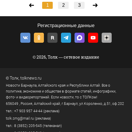
1
2
3
Регистрационные данные
© 2026, Толк — сетевое издание
©
Толк
,
tolknews.ru
Новости Барнаула, Алтайского края и Республики Алтай. Все о
политике, экономике и обществе в формате статей, инфографики,
фото- и видеорепортажей. Если новости, то с ТОЛКом!
656049
, Россия, Алтайский край, г.
Барнаул
,
ул.Короленко, д.51, оф.202
тел.:
+7 903 957 44-44
(реклама)
tolk.smg@mail.ru
(реклама)
тел.:
8 (3852) 205-545
(телеканал)