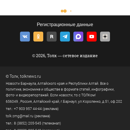
Регистрационные данные
© 2026, Толк — сетевое издание
©
Толк
,
tolknews.ru
Новости Барнаула, Алтайского края и Республики Алтай. Все о
политике, экономике и обществе в формате статей, инфографики,
фото- и видеорепортажей. Если новости, то с ТОЛКом!
656049
, Россия, Алтайский край, г.
Барнаул
,
ул.Короленко, д.51, оф.202
тел.:
+7 903 957 44-44
(реклама)
tolk.smg@mail.ru
(реклама)
тел.:
8 (3852) 205-545
(телеканал)