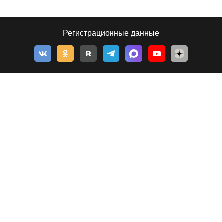
Регистрационные данные
© 2026, Толк — сетевое издание
©
Толк
,
tolknews.ru
Новости Барнаула, Алтайского края и Республики Алтай. Все о
политике, экономике и обществе в формате статей, инфографики,
фото- и видеорепортажей. Если новости, то с ТОЛКом!
656049
, Россия, Алтайский край, г.
Барнаул
,
ул.Короленко, д.51, оф.202
тел.:
+7 903 957 44-44
(реклама)
tolk.smg@mail.ru
(реклама)
тел.:
8 (3852) 205-545
(телеканал)
тел.:
8 (3852) 205-549
(редакция)