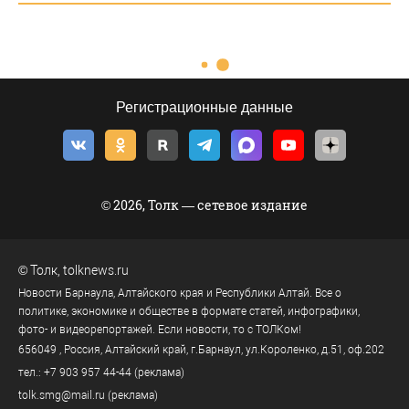
Регистрационные данные
© 2026, Толк — сетевое издание
©
Толк
,
tolknews.ru
Новости Барнаула, Алтайского края и Республики Алтай. Все о
политике, экономике и обществе в формате статей, инфографики,
фото- и видеорепортажей. Если новости, то с ТОЛКом!
656049
, Россия, Алтайский край, г.
Барнаул
,
ул.Короленко, д.51, оф.202
тел.:
+7 903 957 44-44
(реклама)
tolk.smg@mail.ru
(реклама)