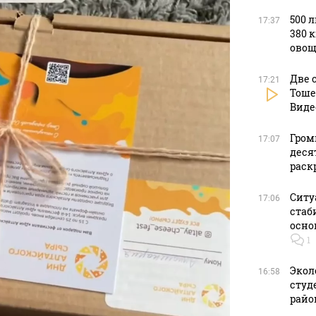
500 
17:37
380 
овощ
Две 
17:21
Тоше
Виде
Гром
17:07
деся
раск
Ситу
17:06
стаб
осно
1
Экол
16:58
студ
райо