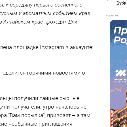
Кубк
я, и середину первого осенённого
кусным и ароматным событием края.
РЕКЛАМА
я в Алтайском крае проходят Дни
neна площадке Instagram в аккаунте:
поделится горячими новостями о
ульцы получили тайные сырные
или получатели, утро началось не
ра "Вам посылка", привозят – а там
кие необычные приглашения