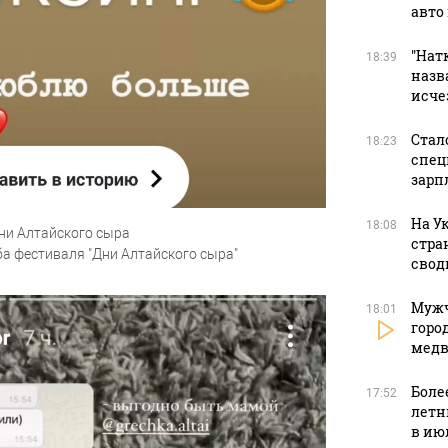
авто
"Натк
18:39
назв
исче
Стал
18:23
спец
зарп
На У
18:08
ни Алтайского сыра
стра
ба фестиваля "Дни Алтайского сыра"
свод
Мужч
18:01
горо
медв
Боле
17:52
летн
в ию