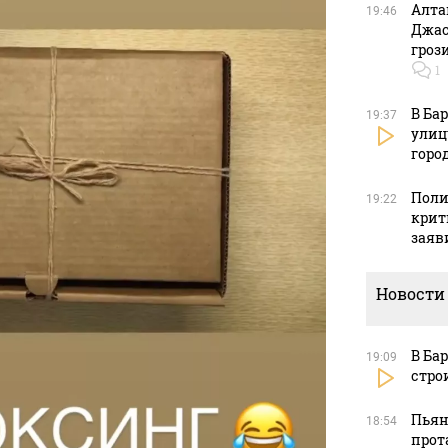
Алта
19:46
Джас
гроз
1
В Ба
19:37
улиц
горо
Поли
19:22
крит
заяв
Новости
В Ба
19:09
стро
Пьян
18:54
прот