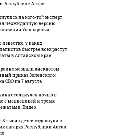
 в Республике Алтай
нулись на кого-то": эксперт
ал неожиданную версию
зновения Усольцевых
о известно, у каких
иалистов быстрее всех растут
латы в Алтайском крае
краине назвали анекдотом
нный приказ Зеленского:
ка СВО на 7 августа
ина столкнулся ночью в
де с медведицей и тремя
ежатами. Видео
е 8 тысяч детей отдохнули в
их лагерях Республики Алтай
ле