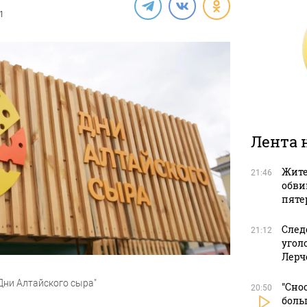
21
Лента 
Жите
21:46
обви
пяте
След
21:12
угол
Лерч
Дни Алтайского сыра"
"Сно
20:50
боль