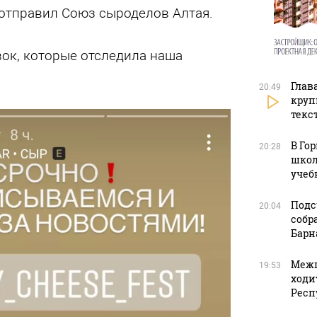
отправил Союз сыроделов Алтая.
вок, которые отследила наша
Глав
20:49
круп
текс
В Го
20:28
школ
учеб
Подс
20:04
собр
Барн
Межп
19:53
ходи
Респ