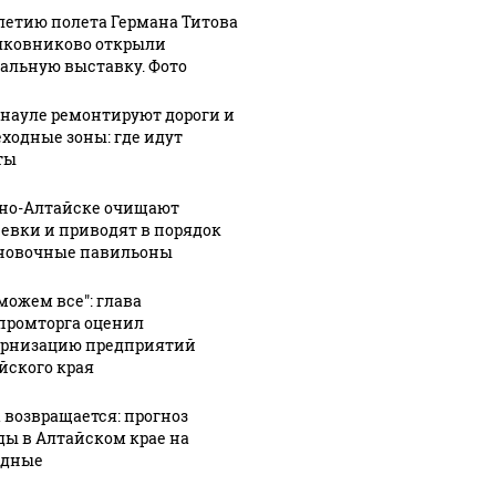
-летию полета Германа Титова
лковниково открыли
альную выставку. Фото
рнауле ремонтируют дороги и
ходные зоны: где идут
ты
рно-Алтайске очищают
евки и приводят в порядок
новочные павильоны
можем все": глава
ромторга оценил
рнизацию предприятий
йского края
 возвращается: прогноз
ды в Алтайском крае на
одные