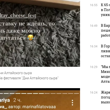
К 65
16:55
в По
уник
В Ба
16:49
пеше
рабо
В Го
16:34
ливн
оста
"Мы 
16:29
Минп
ни Алтайского сыра
моде
ба фестиваля "Дни Алтайского сыра"
Алта
Жара
16:24
пого
вых