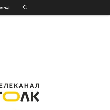
итика