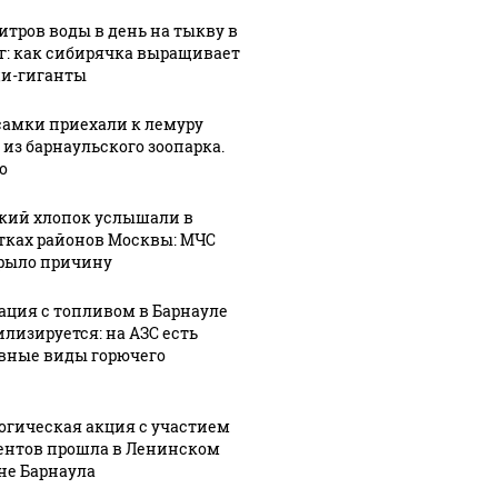
литров воды в день на тыкву в
кг: как сибирячка выращивает
и-гиганты
самки приехали к лемуру
 из барнаульского зоопарка.
о
кий хлопок услышали в
тках районов Москвы: МЧС
рыло причину
ация с топливом в Барнауле
илизируется: на АЗС есть
вные виды горючего
огическая акция с участием
ентов прошла в Ленинском
не Барнаула