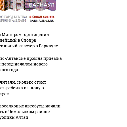
а Минпромторга оценил
нейший в Сибири
тильный кластер в Барнауле
рно-Алтайске прошла приемка
 перед началом нового
ного года
читали, сколько стоит
ать ребенка в школу в
ауле
оселковые автобусы начали
ть в Чемальском районе
ублики Алтай