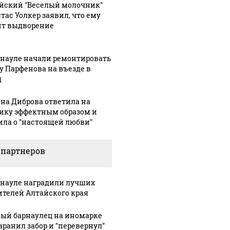
йский "Веселый молочник"
тас Уолкер заявил, что ему
ит выдворение
рнауле начали ремонтировать
у Парфенова на въезде в
д
на Диброва ответила на
ику эффектным образом и
ила о "настоящей любви"
 партнеров
рнауле наградили лучших
ителей Алтайского края
ый барнаулец на иномарке
аранил забор и "перевернул"