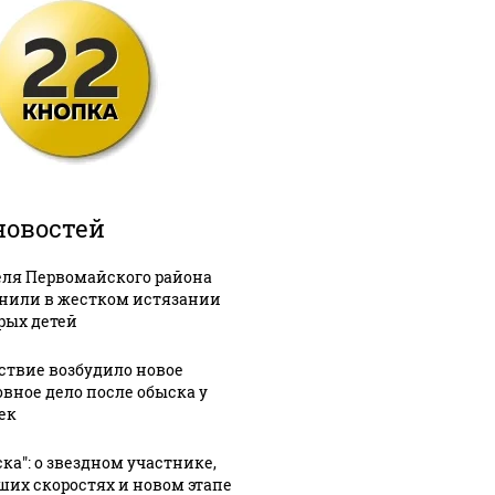
новостей
ля Первомайского района
нили в жестком истязании
рых детей
ствие возбудило новое
овное дело после обыска у
ек
ска": о звездном участнике,
ших скоростях и новом этапе