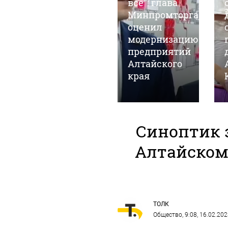
АКЗС
все": глава
я
претендуют
Минпромторга
сотни
оценил
партийцев,
модернизацию
один
предприятий
"яблочник" и
Алтайского
самовыдвиженец
края
Синоптик з
Алтайском 
ТОЛК
Общество
, 9:08, 16.02.20