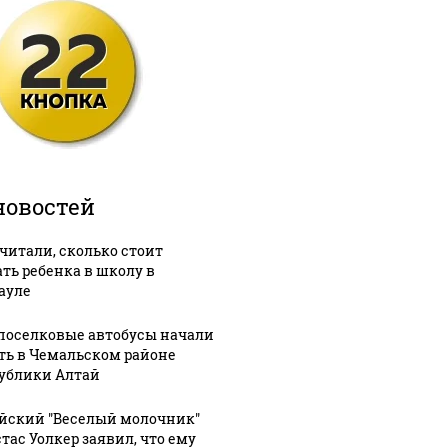
новостей
читали, сколько стоит
ать ребенка в школу в
ауле
оселковые автобусы начали
ть в Чемальском районе
ублики Алтай
йский "Веселый молочник"
тас Уолкер заявил, что ему