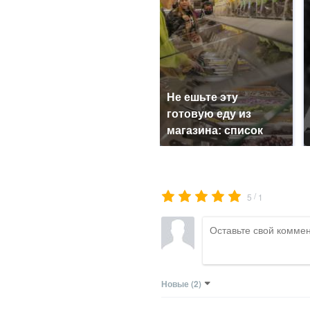
Не ешьте эту
готовую еду из
магазина: список
/
5
1
Новые
(2)