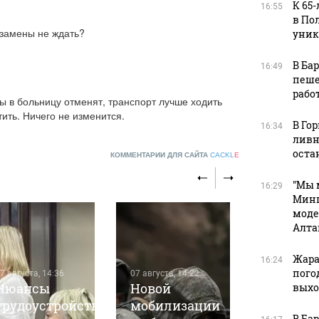
К 65
16:55
в По
 замены не ждать?
уник
В Ба
16:49
пеше
рабо
ы в больницу отменят, транспорт лучше ходить 
тить. Ничего не изменится.
В Го
16:34
ливн
оста
КОММЕНТАРИИ ДЛЯ САЙТА
CACKL
E
"Мы 
16:29
Минп
моде
Алта
Жара
16:24
пого
7 августа, 14:36
07 августа, 14:22
Нюансы
Новой
вых
трудоустройства:
мобилизации
07 августа, 7
В Ба