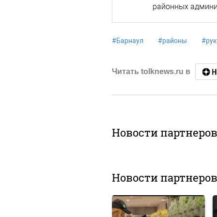
районных админ
#
Барнаул
#
районы
#
рук
Читать tolknews.ru в
Новости партнеро
Новости партнеро