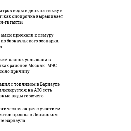
литров воды в день на тыкву в
кг: как сибирячка выращивает
и-гиганты
СМИ: В 
самки приехали к лемуру
 из барнаульского зоопарка.
их событий не
полице
В магазинах России
о
о с 1945: чего
машину
ажиотаж из-за этого
ть всем нам?
подожг
продукта: что купить?
кий хлопок услышали в
тках районов Москвы: МЧС
рыло причину
ация с топливом в Барнауле
илизируется: на АЗС есть
вные виды горючего
огическая акция с участием
ентов прошла в Ленинском
не Барнаула