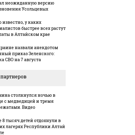
ал неожиданную версию
зновения Усольцевых
о известно, у каких
иалистов быстрее всех растут
латы в Алтайском крае
краине назвали анекдотом
нный приказ Зеленского:
ка СВО на 7 августа
 партнеров
ина столкнулся ночью в
де с медведицей и тремя
ежатами. Видео
е 8 тысяч детей отдохнули в
их лагерях Республики Алтай
ле