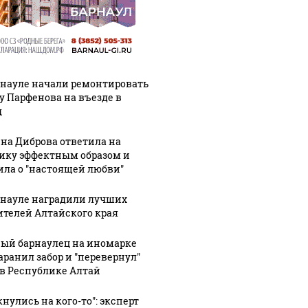
рнауле начали ремонтировать
у Парфенова на въезде в
д
на Диброва ответила на
ику эффектным образом и
ила о "настоящей любви"
рнауле наградили лучших
ителей Алтайского края
ый барнаулец на иномарке
аранил забор и "перевернул"
 в Республике Алтай
нулись на кого-то": эксперт