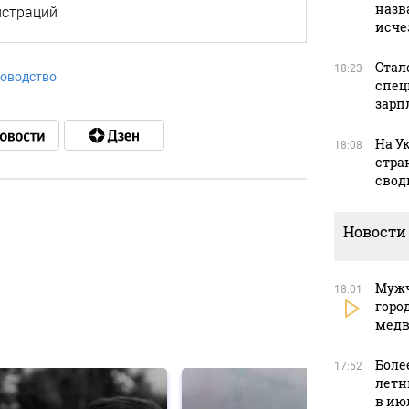
назв
истраций
исче
Стал
18:23
оводство
спец
зарп
На У
18:08
стра
свод
Новости
в
Мужч
18:01
горо
медв
в
Боле
17:52
летн
в ию