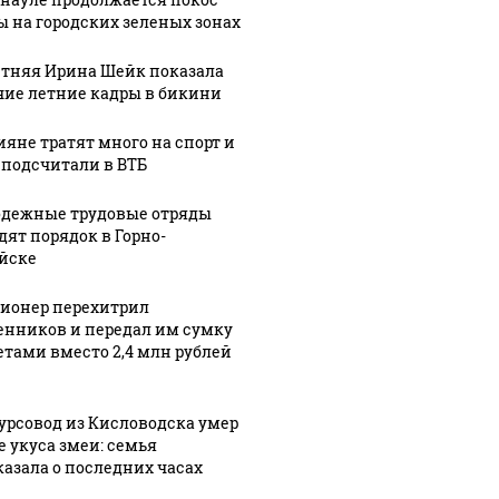
партии и
АКЗС
ы на городских зеленых зонах
райизбиркома:
Общественная
претендуют
0%
палата
сотни
етняя Ирина Шейк показала
елей
Алтайского
партийцев,
чие летние кадры в бикини
края
один
совать
подписали
"яблочник" и
ияне тратят много на спорт и
онно
соглашение
самовыдвижен
 подсчитали в ВТБ
дежные трудовые отряды
дят порядок в Горно-
йске
ионер перехитрил
нников и передал им сумку
зетами вместо 2,4 млн рублей
урсовод из Кисловодска умер
е укуса змеи: семья
казала о последних часах