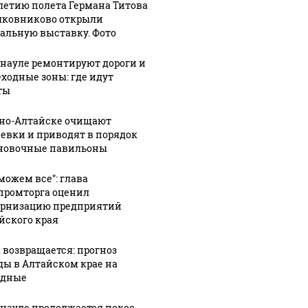
-летию полета Германа Титова
лковниково открыли
альную выставку. Фото
рнауле ремонтируют дороги и
ходные зоны: где идут
ты
рно-Алтайске очищают
евки и приводят в порядок
новочные павильоны
можем все": глава
ромторга оценил
рнизацию предприятий
йского края
 возвращается: прогноз
ды в Алтайском крае на
одные
06 августа, 18:20
06 августа, 15:51
1
Политические
На кресла в
:27
1
рнауле продолжается покос