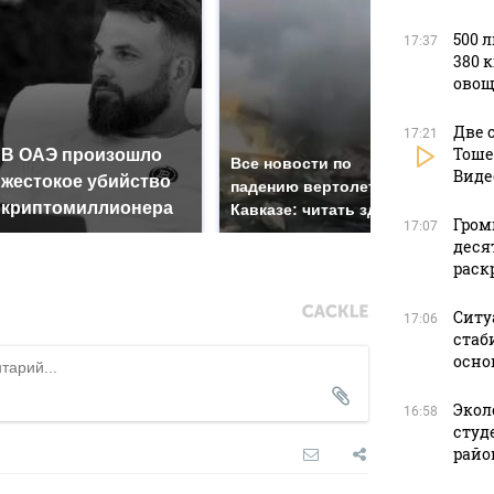
500 
17:37
380 
овощ
Две 
17:21
Тоше
В ОАЭ произошло
Так
Все новости по
Виде
жестокое убийство
был
падению вертолета на
криптомиллионера
жда
Кавказе: читать здесь
Гром
17:07
деся
раск
Ситу
17:06
стаб
осно
Экол
16:58
студ
райо