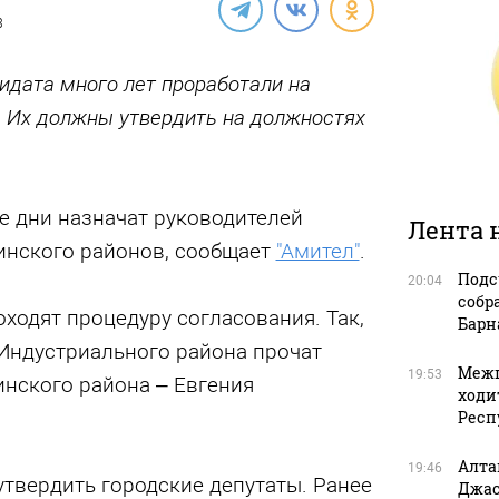
3
идата много лет проработали на
. Их должны утвердить на должностях
е дни назначат руководителей
Лента 
инского районов, сообщает
"Амител"
.
Подс
20:04
собр
ходят процедуру согласования. Так,
Барн
 Индустриального района прочат
Межп
19:53
инского района – Евгения
ходи
Респ
Алта
19:46
твердить городские депутаты. Ранее
Джас