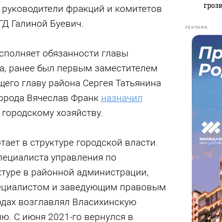
гроз
 руководители фракций и комитетов
ГД Галиной Буевич.
РЕКЛАМА
исполняет обязанности главы
а, ранее был первым заместителем
его главу района Сергея Татьянина
города Вячеслав Франк
назначил
городскому хозяйству.
тает в структуре городской власти.
пециалиста управления по
ктуре в районной администрации,
пециалистом и заведующим правовым
одах возглавлял Власихинскую
ю. С июня 2021-го вернулся в