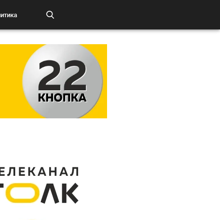
итика