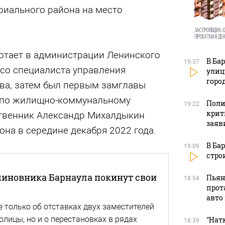
иального района на место
отает в администрации Ленинского
В Ба
19:37
 со специалиста управления
улиц
горо
ва, затем был первым замглавы
 по жилищно-коммунальному
Поли
19:22
крит
ственник Александр Михалдыкин
заяв
она в середине декабря 2022 года.
В Ба
19:09
стро
чиновника Барнаула покинут свои
Пьян
18:54
прот
авто
е только об отставках двух заместителей
олицы, но и о перестановках в рядах
"Натк
18:39