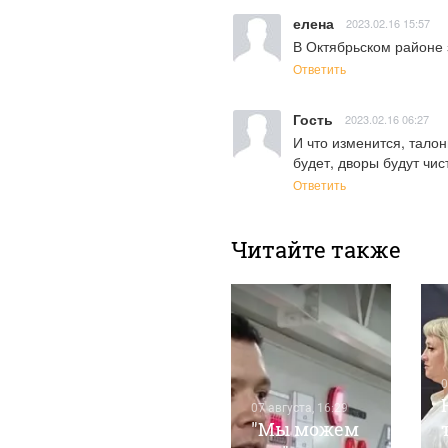
елена
2023.02.16 15:57
В Октябрьском районе
Ответить
Гость
2023.02.16 06:27
И что изменится, талон
будет, дворы будут чис
Ответить
Читайте также
0
06 августа, 15:51
1
07 августа, 16:29
е
На кресла в
"Мы можем