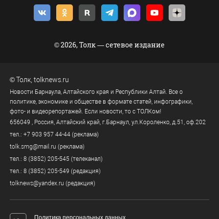
© 2026, Толк — сетевое издание
©
Толк
,
tolknews.ru
Новости Барнаула, Алтайского края и Республики Алтай. Все о
политике, экономике и обществе в формате статей, инфографики,
фото- и видеорепортажей. Если новости, то с ТОЛКом!
656049
, Россия, Алтайский край, г.
Барнаул
,
ул.Короленко, д.51, оф.202
тел.:
+7 903 957 44-44
(реклама)
tolk.smg@mail.ru
(реклама)
тел.:
8 (3852) 205-545
(телеканал)
тел.:
8 (3852) 205-549
(редакция)
tolknews@yandex.ru
(редакция)
Политика персональных данных