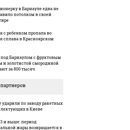
ионерку в Барнауле едва не
авило потолком в своей
тире
я с ребенком пропала во
я сплава в Красноярском
 под Барнаулом с фруктовым
м и золотистой смородиной
ают за 800 тысяч
 партнеров
Ф ударили по заводу ракетных
лектующих в Киеве
33 и выше: период
альной жары возвращается в