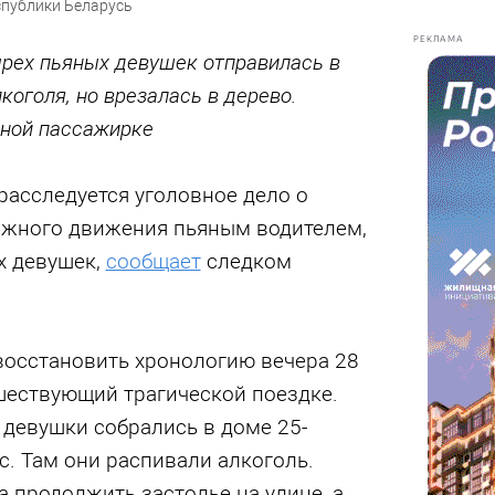
спублики Беларусь
РЕКЛАМА
рех пьяных девушек отправилась в
коголя, но врезалась в дерево.
дной пассажирке
расследуется уголовное дело о
ожного движения пьяным водителем,
х девушек,
сообщает
следком
восстановить хронологию вечера 28
шествующий трагической поездке.
 девушки собрались в доме 25-
. Там они распивали алкоголь.
 продолжить застолье на улице, а