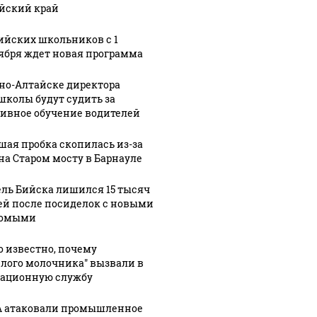
йский край
ийских школьников с 1
ября ждет новая программа
рно-Алтайске директора
школы будут судить за
ивное обучение водителей
шая пробка скопилась из-за
на Старом мосту в Барнауле
ль Бийска лишился 15 тысяч
ей после посиделок с новыми
комыми
о известно, почему
елого молочника" вызвали в
ационную службу
 атаковали промышленное