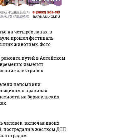
тье на четырех лапах: в
ауле прошел фестиваль
шних животных. Фото
а ремонта путей в Алтайском
 временно изменят
исание электричек
атели напомнили
льщикам о правилах
пасности на барнаульских
ах
ь человек, включая двоих
й, пострадали в жестком ДТП
Волгоградом