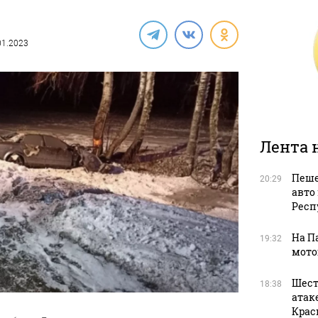
.01.2023
Лента 
Пеше
20:29
авто
Респ
На П
19:32
мото
Шест
18:38
атак
Крас