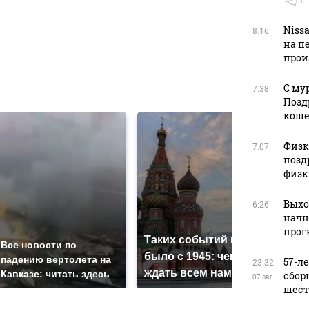
в
Niss
8:16
на п
прои
в
С му
7:38
Позд
кош
Физку
7:07
позд
физк
Выхо
6:26
начн
прог
Таких событий не
Все новости по
В м
было с 1945: чего
падению вертолета на
ажио
57-л
23:32
ждать всем нам?
Кавказе: читать здесь
прод
сбор
07 авг.
шест