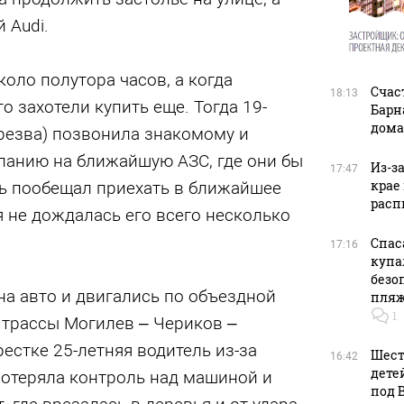
 Audi.
коло полутора часов, а когда
Счас
18:13
о захотели купить еще. Тогда 19-
Барн
дома
резва) позвонила знакомому и
панию на ближайшую АЗС, где они бы
Из-з
17:47
крае
нь пообещал приехать в ближайшее
расп
 не дождалась его всего несколько
Спас
17:16
купа
безо
а авто и двигались по объездной
пляж
1
 трассы Могилев – Чериков –
естке 25-летняя водитель из-за
Шест
16:42
дете
отеряла контроль над машиной и
под 