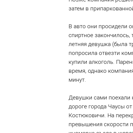
затем в припаркованной
В авто они просидели о
спиртное закончилось, т
летняя девушка (была т
попросила отвезти ком
купили алкоголь. Паре
время, однако компания
минут.
Девушки сами поехали н
дороге города Чаусы от
Костюковичи. На перекр
превышения скорости п