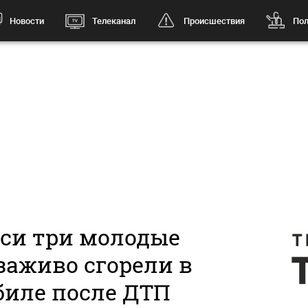
Новости
Телеканал
Происшествия
Пол
уси три молодые
заживо сгорели в
биле после ДТП