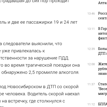
страдавшая до сих пор проходит
Алта
Росс
13:46
сент
ель и две ее пассажирки 19 и 24 лет
В Го
13:11
авто
фикт
а следователи выяснили, что
Боль
12:39
 уже привлекалась к
ДТП 
тственности за нарушение ПДД.
Жите
то во время трагической поездки она
12:08
рубл
и обнаружено 2,5 промилле алкоголя.
зна
Стал
11:37
 под Новосибирском в ДТП со скорой
"Вес
е человека. Водитель скорой наехал
мигр
на встречку, где столкнулся с
БПЛА
11:12