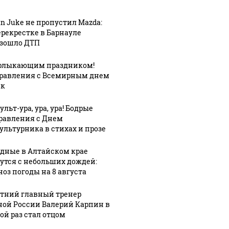
an Juke не пропустил Mazda:
ерекрестке в Барнауле
зошло ДТП
рлыкающим праздником!
равления с Всемирным днем
ек
льт-ура, ура, ура! Бодрые
равления с Днем
ультурника в стихах и прозе
дные в Алтайском крае
утся с небольших дождей:
СМИ: В Химках на
ноз погоды на 8 августа
полицейскую
Где буд
агазинах России
машину напали и
презид
таж из-за этого
етний главный тренер
подожгли.
России
укта: что купить?
ной России Валерий Карпин в
ой раз стал отцом