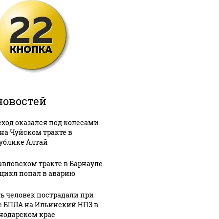
новостей
ход оказался под колесами
 на Чуйском тракте в
ублике Алтай
авловском тракте в Барнауле
цикл попал в аварию
ь человек пострадали при
е БПЛА на Ильинский НПЗ в
нодарском крае