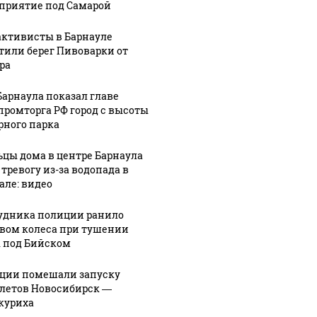
приятие под Самарой
активисты в Барнауле
тили берег Пивоварки от
ра
Барнаула показал главе
ромторга РФ город с высоты
рного парка
цы дома в центре Барнаула
 тревогу из-за водопада в
але: видео
удника полиции ранило
вом колеса при тушении
 под Бийском
ции помешали запуску
летов Новосибирск —
куриха