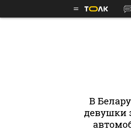
В Белар
девушки 
автомо