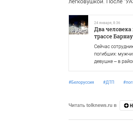
легковушкой. После "УА
24 января, 8:36
Два человека 
трассе Барнау
Сейчас сотрудни
погибших: мужчин
девушке – в райо
#
Белоруссия
#
ДТП
#
пог
Читать tolknews.ru в