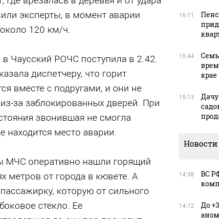
 где врезалась в деревья и от удара
вили эксперты, в момент аварии
Пенс
16:11
прид
около 120 км/ч.
квар
Семь
15:44
в Чаусский РОЧС поступила в 2.42.
врем
азала диспетчеру, что горит
крае
ся вместе с подругами, и они не
Дачу
15:13
 из-за заблокированных дверей. При
садо
прод
остояния звонившая не смогла
де находится место аварии.
Новости
ды МЧС оперативно нашли горящий
ВС Р
х метров от города в кювете. А
14:38
комп
пассажирку, которую от сильного
боковое стекло. Ее
До +
14:12
аном