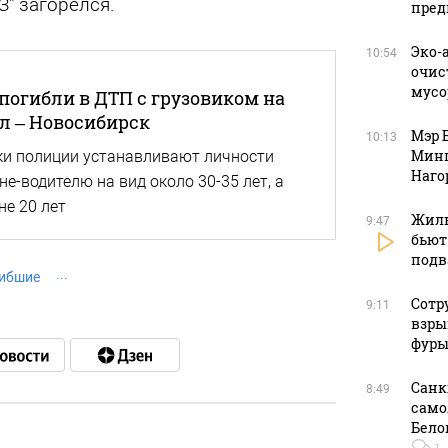
З" загорелся.
пред
Эко-
10:54
очис
мусо
погибли в ДТП с грузовиком на
л – Новосибирск
Мэр 
10:13
Минп
ки полиции устанавливают личности
Наго
е-водителю на вид около 30-35 лет, а
не 20 лет
Жиль
9:47
бьют
подв
ибшие
Сотр
9:11
взры
фуры
Санк
8:49
само
Бело
1