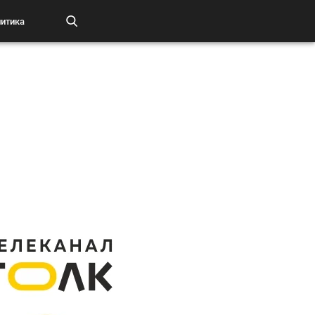
итика