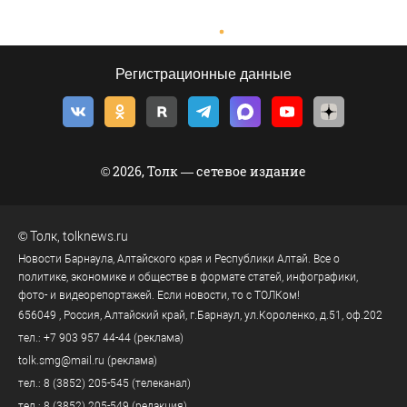
Регистрационные данные
© 2026, Толк — сетевое издание
©
Толк
,
tolknews.ru
Новости Барнаула, Алтайского края и Республики Алтай. Все о
политике, экономике и обществе в формате статей, инфографики,
фото- и видеорепортажей. Если новости, то с ТОЛКом!
656049
, Россия, Алтайский край, г.
Барнаул
,
ул.Короленко, д.51, оф.202
тел.:
+7 903 957 44-44
(реклама)
tolk.smg@mail.ru
(реклама)
тел.:
8 (3852) 205-545
(телеканал)
тел.:
8 (3852) 205-549
(редакция)