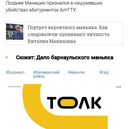
Позднее Манишин признался в нашумевших
убийствах абитуриенток АлтГТУ.
Портрет вероятного маньяка. Как
следователи оценивают личность
Виталия Манишина
Cюжет: Дело барнаульского маньяка
#
Барнаул
#
Калманский
#
маньяк
#
суд
#
у
район
РЕКЛАМА