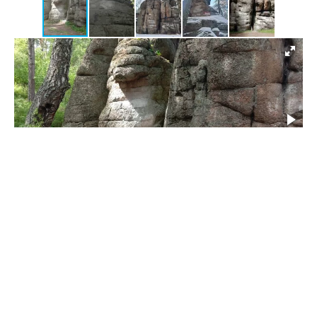
Скалы в Белокурихе
1/5
Источник: МБУ "Городские леса"
В администрации отметили, что ежегодно город-курорт
и его окрестности помещают более 270 тысяч
туристов, однако не все они понимают, как вести себя
на отдыхе