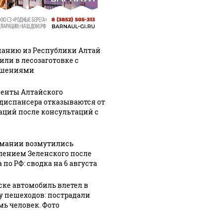
анию из Республики Алтай
или в лесозаготовке с
ушениями
енты Алтайского
диспансера отказываются от
аций после консультаций с
рмании возмутились
лением Зеленского после
 по РФ: сводка на 6 августа
ске автомобиль влетел в
у пешеходов: пострадали
мь человек. Фото