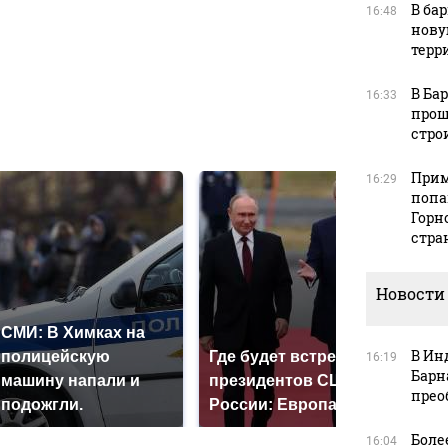
В ба
16:48
нову
в
терр
В Ба
16:33
прош
в
стро
Прим
16:29
попа
Горн
стра
Новости
СМИ: В Химках на
В Ин
полицейскую
Где будет встреча
На 
16:19
Барн
машину напали и
президентов США и
был
прео
подожгли.
России: Европа?
мил
Боле
16:04