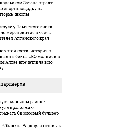
рнаульском Затоне строят
ю спортплощадку на
итории школы
рнауле у Памятного знака
ло мероприятие в честь
ителей Алтайского края
ер стойкости: история с
вшей в бойца СВО молнией в
ом Алтае впечатлила всю
ну
 партнеров
дустриальном районе
Урале из казны
Такую з
Как выглядит место
аула продолжают
и украдены 18
никто н
крушение вертолета на
бражать Сиреневый бульвар
лионов рублей
так?!
Кавказе: смотреть
е 60% школ Барнаула готовы к