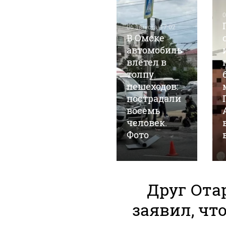
0
06 августа, 17:02
В Омске
автомобиль
влетел в
06 августа, 10:39
Военный из
толпу
Республики
пешеходов:
Алтай чудом
пострадали
выжил после
восемь
удара
человек.
молнии
Фото
Друг Ота
заявил, чт