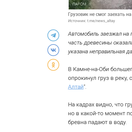
Грузовик не смог заехать н
Источник: t.me/news_altay
Автомобиль заезжал на п
часть древесины оказала
указана неправильная д
В Камне-на-Оби большег
опрокинул груз в реку, 
Алтай
".
На кадрах видно, что г
но в какой-то момент п
бревна падают в воду.