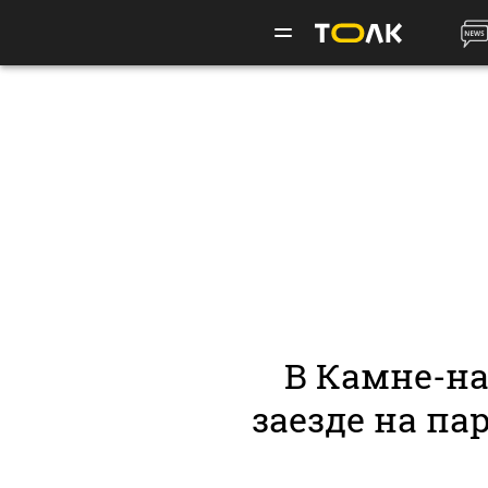
В Камне-на
заезде на па