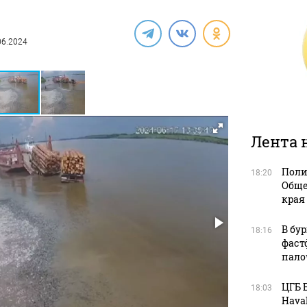
.06.2024
Лента 
Поли
18:20
Обще
края
В бу
18:16
фаст
пало
ЦГБ 
18:03
Haval