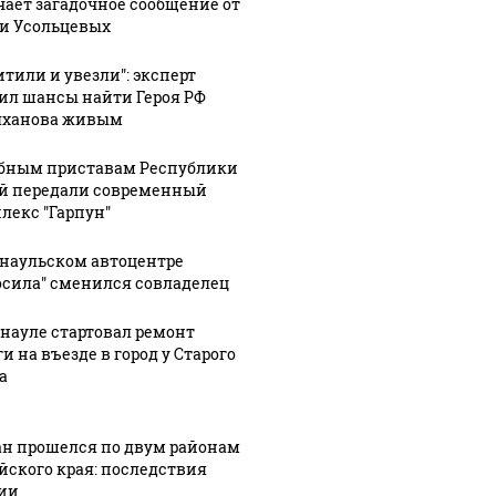
чает загадочное сообщение от
и Усольцевых
итили и увезли": эксперт
4:06
06 августа, 11:11
ил шансы найти Героя РФ
23-летняя
ханова живым
я по
пассажирка
06 августа, 10:39
погибла в
Военный из
бным приставам Республики
м
ДТП с
Республики
й передали современный
лекс "Гарпун"
ого
нетрезвым
Алтай чудом
водителем в
выжил после
рнаульском автоцентре
ствия
Челябинской
удара
осила" сменился совладелец
области
молнии
рнауле стартовал ремонт
и на въезде в город у Старого
а
ан прошелся по двум районам
йского края: последствия
ии