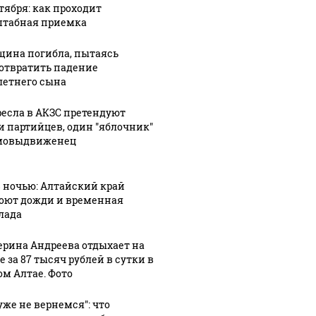
нтября: как проходит
табная приемка
ина погибла, пытаясь
отвратить падение
летнего сына
ресла в АКЗС претендуют
и партийцев, один "яблочник"
мовыдвиженец
8 ночью: Алтайский край
оют дожди и временная
лада
ерина Андреева отдыхает на
 за 87 тысяч рублей в сутки в
ом Алтае. Фото
уже не вернемся": что