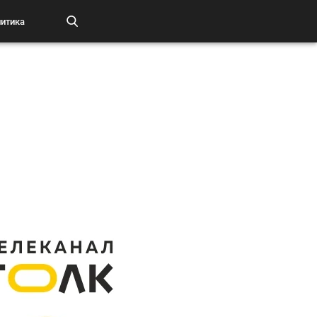
итика