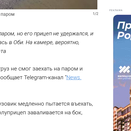
РЕКЛАМА
а паром
1/2
аром, но его прицеп не удержался, и
сь в Оби. На камере, вероятно,
ата
руз не смог заехать на паром и
сообщает Telegram-канал "
News.
рузовик медленно пытается въехать,
олуприцеп заваливается на бок,