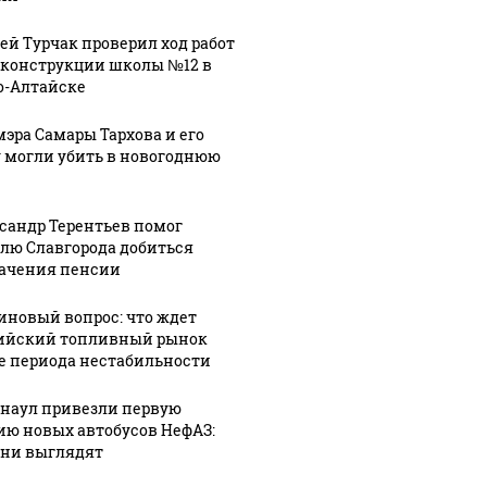
ей Турчак проверил ход работ
еконструкции школы №12 в
о-Алтайске
мэра Самары Тархова и его
 могли убить в новогоднюю
сандр Терентьев помог
лю Славгорода добиться
ачения пенсии
иновый вопрос: что ждет
ийский топливный рынок
е периода нестабильности
рнаул привезли первую
ию новых автобусов НефАЗ:
они выглядят