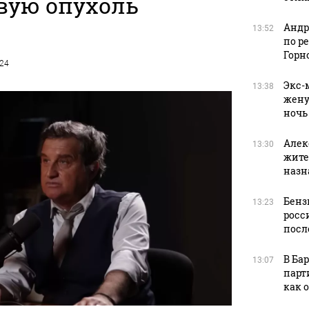
вую опухоль
Андр
13:52
по р
Горн
024
Экс-
13:38
жену
ночь
Алек
13:30
жите
назн
Бенз
13:23
росс
посл
В Ба
13:07
парт
как 