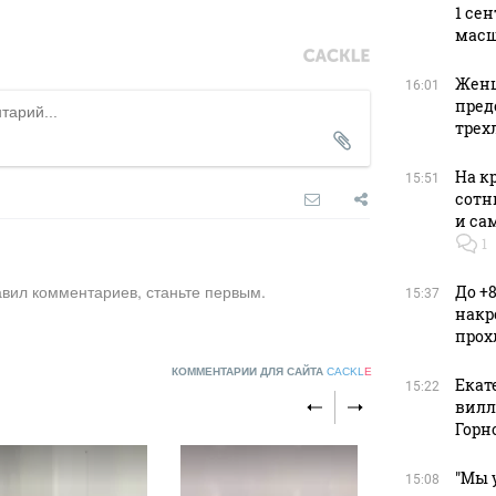
1 се
масш
Женщ
16:01
пред
трех
На к
15:51
сотн
и са
1
авил комментариев, станьте первым.
До +
15:37
накр
прох
КОММЕНТАРИИ ДЛЯ САЙТА
CACKL
E
Екат
15:22
вилле
Горн
"Мы 
15:08