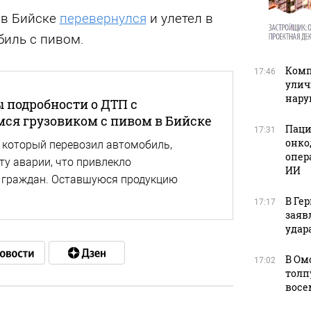
 в Бийске
перевернулся
и улетел в
биль с пивом.
Комп
17:46
улич
нар
 подробности о ДТП с
ся грузовиком с пивом в Бийске
Паци
17:31
онко
, который перевозил автомобиль,
опер
ту аварии, что привлекло
ИИ
 граждан. Оставшуюся продукцию
В Ге
17:17
заяв
удара
В Ом
17:02
толп
восе