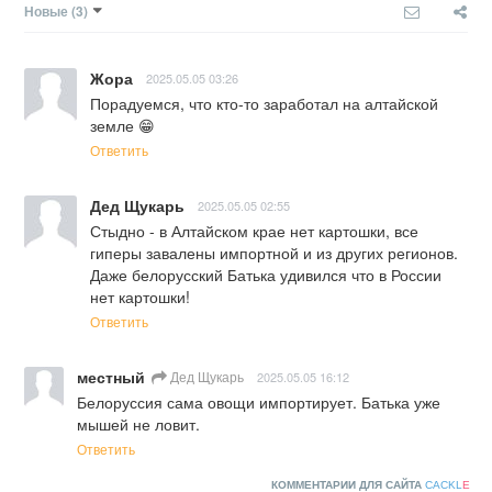
Новые
(3)
Жора
2025.05.05 03:26
Порадуемся, что кто-то заработал на алтайской 
земле 😁
Ответить
Дед Щукарь
2025.05.05 02:55
Стыдно - в Алтайском крае нет картошки, все 
гиперы завалены импортной и из других регионов. 
Даже белорусский Батька удивился что в России 
нет картошки!
Ответить
местный
Дед Щукарь
2025.05.05 16:12
Белоруссия сама овощи импортирует. Батька уже 
мышей не ловит.
Ответить
КОММЕНТАРИИ ДЛЯ САЙТА
CACKL
E