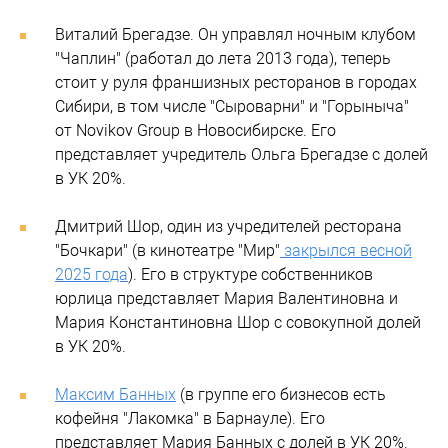
Виталий Брегадзе. Он управлял ночным клубом
"Чаплин" (работал до лета 2013 года), теперь
стоит у руля франшизных ресторанов в городах
Сибири, в том числе "Сыроварни" и "Горыныча"
от Novikov Group в Новосибирске. Его
представляет учредитель Ольга Брегадзе с долей
в УК 20%.
Дмитрий Шор, один из учредителей ресторана
"Бочкари" (в кинотеатре "Мир"
закрылся весной
2025 года
). Его в структуре собственников
юрлица представляет Мария Валентиновна и
Мария Константиновна Шор с совокупной долей
в УК 20%.
Максим Банных
(в группе его бизнесов есть
кофейня "Лакомка" в Барнауле). Его
представляет Мария Банных с долей в УК 20%.