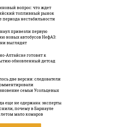
иновый вопрос: что ждет
ийский топливный рынок
е периода нестабильности
рнаул привезли первую
ию новых автобусов НефАЗ:
они выглядят
рно-Алтайске готовят к
ытию обновленный детсад
лось две версии: следователи
омментировали
зновение семьи Усольцевых
да еще не одержана: эксперты
снили, почему в Барнауле
 летом мало комаров