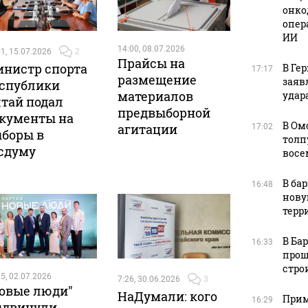
онко
опер
ИИ
14:00, 08.07.2026
1, 15.07.2026
2
Прайсы на
нистр спорта
В Ге
17:17
размещение
заяв
спублики
материалов
удара
тай подал
предвыборной
кументы на
В Ом
агитации
17:02
боры в
толп
сдуму
восе
В ба
16:48
нову
терр
В Ба
16:33
прош
стро
5, 02.07.2026
7:26, 30.06.2026
3
овые люди"
НаДумали: кого
Прим
16:29
ыдвинули