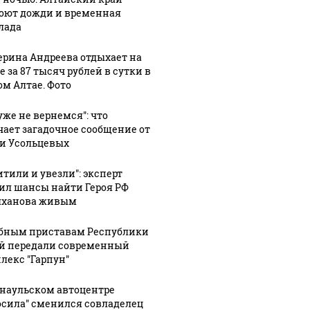
оют дожди и временная
лада
ерина Андреева отдыхает на
 за 87 тысяч рублей в сутки в
ом Алтае. Фото
уже не вернемся": что
чает загадочное сообщение от
и Усольцевых
итили и увезли": эксперт
ил шансы найти Героя РФ
ханова живым
бным приставам Республики
й передали современный
лекс "Гарпун"
рнаульском автоцентре
осила" сменился совладелец