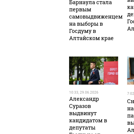
Барнаула стала
ка
первым
де
самовыдвиженцем
Го
на выборы в
Ал
Госдуму в
Алтайском крае
10:33, 29.06.2026
7:02
Александр
Сн
Суразов
на
выдвинут
па
кандидатом в
вы
депутаты
Ал