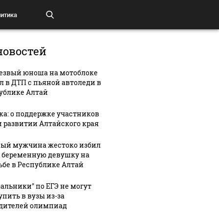
итика
новостей
езвый юноша на мотоблоке
л в ДТП с пьяной автоледи в
ублике Алтай
ка: о поддержке участников
и развитии Алтайского края
ый мужчина жестоко избил
 беременную девушку на
ьбе в Республике Алтай
бальники" по ЕГЭ не могут
упить в вузы из-за
дителей олимпиад