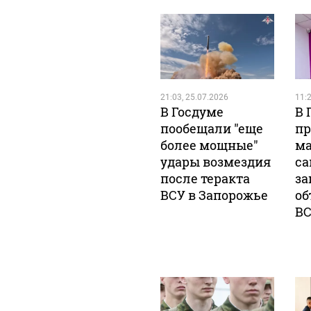
21:03, 25.07.2026
11:2
В Госдуме
В 
пообещали "еще
пр
более мощные"
ма
удары возмездия
са
после теракта
за
ВСУ в Запорожье
об
В