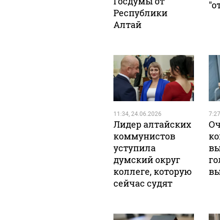
Госдумы от
"о
Республики
Алтай
11:34, 24.06.2026
7:27
Лидер алтайских
Оч
коммунистов
ко
уступила
вы
думский округ
го
коллеге, которую
вы
сейчас судят