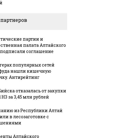
й
 партнеров
тические партии и
ственная палата Алтайского
 подписали соглашение
ргерах популярных сетей
фуда нашли кишечную
чку. Антирейтинг
Бийска отказалась от закупки
 H3 за 3,45 млн рублей
анию из Республики Алтай
или в лесозаготовке с
ушениями
енты Алтайского