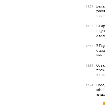
Бенз
13:23
росс
посл
В Ба
13:07
парт
как 
В Го
12:51
откр
№6
Оста
12:36
прок
исче
Побе
12:24
объя
этим