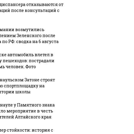
диспансера отказываются от
аций после консультаций с
рмании возмутились
лением Зеленского после
 по РФ: сводка на 6 августа
ске автомобиль влетел в
у пешеходов: пострадали
мь человек. Фото
рнаульском Затоне строят
ю спортплощадку на
итории школы
рнауле у Памятного знака
ло мероприятие в честь
ителей Алтайского края
ер стойкости: история с