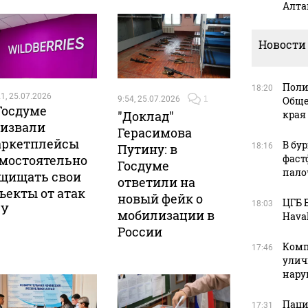
Алта
Новости
Поли
18:20
1, 25.07.2026
9:54, 25.07.2026
1
Обще
Госдуме
"Доклад"
края
извали
Герасимова
ркетплейсы
В бу
Путину: в
18:16
мостоятельно
фаст
Госдуме
пало
щищать свои
ответили на
ъекты от атак
новый фейк о
ЦГБ 
18:03
СУ
мобилизации в
Haval
России
Комп
17:46
улич
нар
Паци
17:31