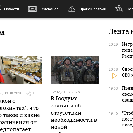
Новости
Телеканал
Происшествия
Пол
ом
Лента 
Нетр
20:29
попа
Респ
Снос
20:08
СВО 
Пьян
19:53
12:02, 31.07.2026
6, 03.08.2026
1
свою
В Госдуме
акон о
свад
заявили об
локантах": что
отсутствии
"Сто
о такое и какие
19:46
необходимости в
пост
раничения он
побе
новой
едполагает