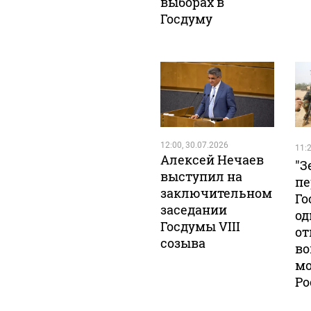
выборах в
Госдуму
12:00, 30.07.2026
11:2
Алексей Нечаев
"З
выступил на
пе
заключительном
Го
заседании
од
Госдумы VIII
от
созыва
во
мо
Ро