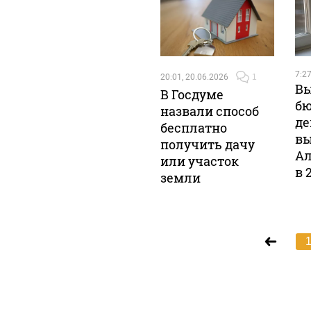
7:27
20:01, 20.06.2026
1
Вы
В Госдуме
бю
назвали способ
де
бесплатно
вы
получить дачу
Ал
или участок
в 
земли