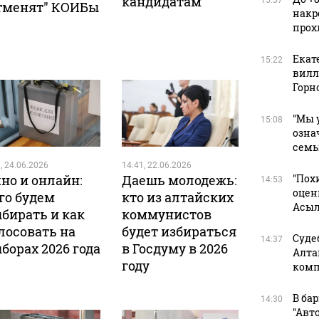
кандидатам
15:37
тменят" КОИБы
накр
прох
Екат
15:22
вилле
Горн
"Мы 
15:08
озна
семь
, 24.06.2026
14:41, 22.06.2026
но и онлайн:
Даешь молодежь:
"Пох
14:53
оцен
го будем
кто из алтайских
Асыл
бирать и как
коммунистов
лосовать на
будет избираться
Суде
14:37
борах 2026 года
в Госдуму в 2026
Алта
году
комп
В ба
14:30
"Авт