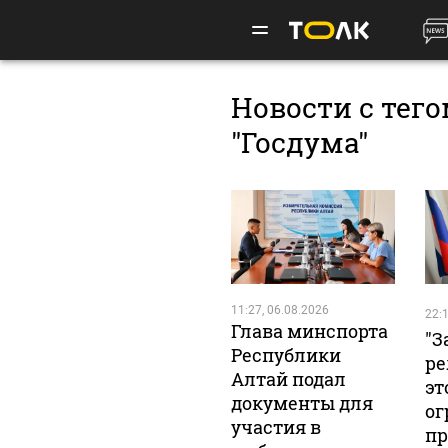
Новости с тег
"Госдума"
11:27, 06.08.2026
22:1
Глава минспорта
"З
Республики
ре
Алтай подал
эт
документы для
ог
участия в
пр