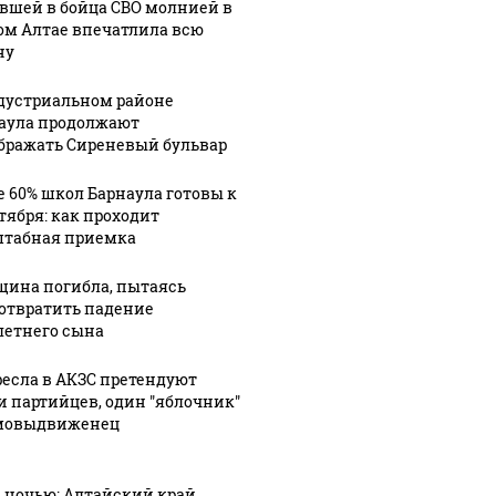
вшей в бойца СВО молнией в
ом Алтае впечатлила всю
ну
дустриальном районе
аула продолжают
бражать Сиреневый бульвар
е 60% школ Барнаула готовы к
нтября: как проходит
табная приемка
ина погибла, пытаясь
отвратить падение
летнего сына
ресла в АКЗС претендуют
и партийцев, один "яблочник"
мовыдвиженец
8 ночью: Алтайский край