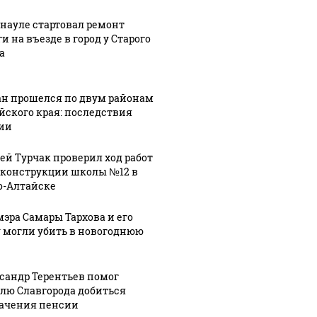
рнауле стартовал ремонт
и на въезде в город у Старого
а
ан прошелся по двум районам
йского края: последствия
ии
ей Турчак проверил ход работ
еконструкции школы №12 в
о-Алтайске
мэра Самары Тархова и его
 могли убить в новогоднюю
сандр Терентьев помог
лю Славгорода добиться
ачения пенсии