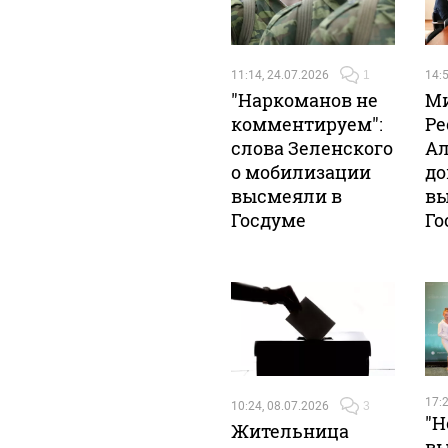
11:14, 24.07.2026
1
14:5
"Наркоманов не
Ми
комментируем":
Ре
слова Зеленского
Ал
о мобилизации
до
высмеяли в
вы
Госдуме
Го
17:2
10:24, 08.07.2026
3
"Н
Жительница
в