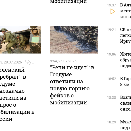
мобилизации
В Ал
19:37
мест
инва
СК н
19:21
легк
Ирку
Жите
19:06
обру
9:54, 26.07.2026
3, 28.07.2026
1
подз
"Речи не идет": в
еленский
Госдуме
ребрал": в
В Го
18:52
ответили на
сдуме
8 км
новую порцию
нозначно
фейков о
ветили на
Возл
18:38
мобилизации
связь
прос о
онко
билизации в
ссии
Мужч
18:29
под 