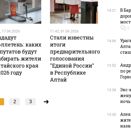
В Ба
14:21
дорог
мост
2
, 17.06.2026
11:42, 01.06.2026
дадут
Стали известны
Ураг
14:06
ллетень: каких
итоги
Алта
путатов будут
предварительного
стих
бирать жители
голосования
тайского края
"Единой России"
Андр
13:52
по р
2026 году
в Республике
Горн
Алтай
Экс-
13:38
жену
ночь
1
2
3
Алек
13:30
жите
назн