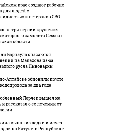
тайском крае создают рабочие
а для людей с
лидностью и ветеранов СВО
азвал три версии крушения
омоторного самолета Cessna в
тской области
ли Барнаула опасаются
шений на Малахова из-за
емного русла Пивоварки
рно-Алтайске обновили почти
 водопровода за два года
юбленный Лерчек вышел на
 и рассказал о ее лечении от
логии
ина выпал из лодки и исчез
водой на Катуни в Республике