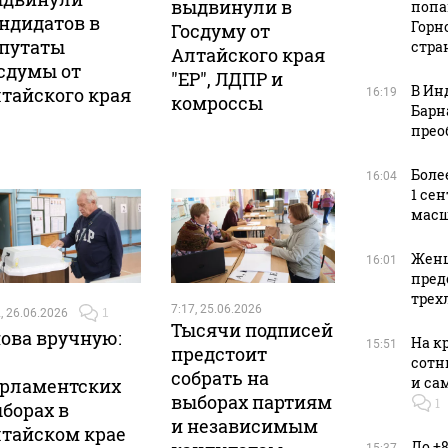
выдвинули в
попа
ндидатов в
Горн
Госдуму от
путаты
стра
Алтайского края
сдумы от
"ЕР", ЛДПР и
В Ин
тайского края
16:19
комроссы
Барн
прео
Боле
16:04
1 се
масш
Женщ
16:01
пред
трех
7:17, 25.06.2026
, 26.06.2026
1
Тысячи подписей
ова вручную:
На к
15:51
предстоит
сотн
собрать на
и са
рламентских
выборах партиям
1
борах в
и независимым
тайском крае
До +