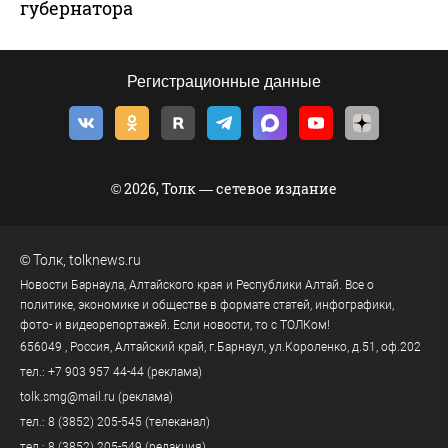
губернатора
Регистрационные данные
© 2026, Толк — сетевое издание
©
Толк
,
tolknews.ru
Новости Барнаула, Алтайского края и Республики Алтай. Все о
политике, экономике и обществе в формате статей, инфографики,
фото- и видеорепортажей. Если новости, то с ТОЛКом!
656049
, Россия, Алтайский край, г.
Барнаул
,
ул.Короленко, д.51, оф.202
тел.:
+7 903 957 44-44
(реклама)
tolk.smg@mail.ru
(реклама)
тел.:
8 (3852) 205-545
(телеканал)
тел.:
8 (3852) 205-549
(редакция)