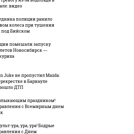
лей
вновь ищет
развитии
але: видео
ого
любящую
Алтайского
семью
края
удника полиции ранило
вом колеса при тушении
 под Бийском
ции помешали запуску
летов Новосибирск —
куриха
an Juke не пропустил Mazda:
ерекрестке в Барнауле
зошло ДТП
рлыкающим праздником!
равления с Всемирным днем
ек
льт-ура, ура, ура! Бодрые
равления с Днем