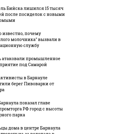
ль Бийска лишился 15 тысяч
ей после посиделок с новыми
комыми
о известно, почему
елого молочника" вызвали в
ационную службу
 атаковали промышленное
приятие под Самарой
активисты в Барнауле
тили берег Пивоварки от
ра
06 августа, 20:51
"Билет
Барнаула показал главе
06 августа, 20:08
домой":
Сноска: о
ромторга РФ город с высоты
9:09
рного парка
уле
бывшая
поддержке
или
героиня
участников
цы дома в центре Барнаула
проекта
СВО и
 тревогу из-за водопада в