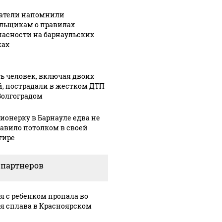
атели напомнили
льщикам о правилах
пасности на барнаульских
ах
ь человек, включая двоих
й, пострадали в жестком ДТП
Волгоградом
ионерку в Барнауле едва не
авило потолком в своей
тире
 партнеров
я с ребенком пропала во
я сплава в Красноярском