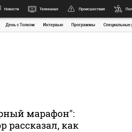
Новости
Телеканал
Происшествия
Пол
День с Толком
Интервью
Программы
Специальные 
рный марафон":
р рассказал, как