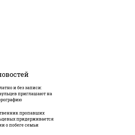
новостей
латно и без записи:
аульцев приглашают на
рографию
твенник пропавших
ьцевых придерживается
ии о побеге семьи