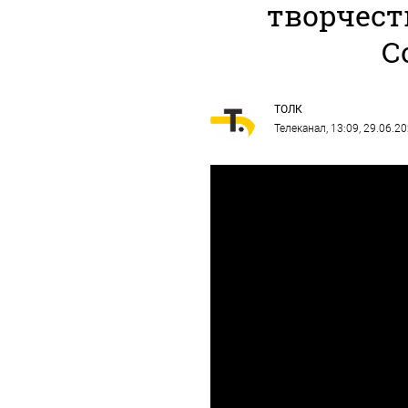
творчест
С
ТОЛК
Телеканал
, 13:09, 29.06.2