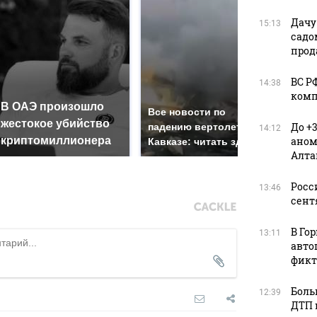
Дачу
15:13
садо
прод
ВС Р
14:38
комп
В ОАЭ произошло
Так
Все новости по
жестокое убийство
был
До +
падению вертолета на
14:12
криптомиллионера
аном
жда
Кавказе: читать здесь
Алта
Росс
13:46
сент
В Го
13:11
авто
фикт
Боль
12:39
ДТП 