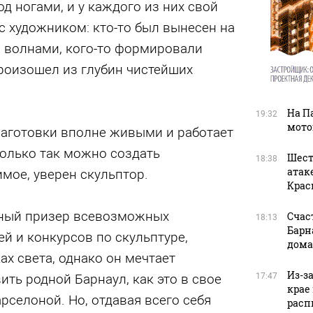
д ногами, и у каждого из них свой
 с художником: кто-то был вынесен на
я волнами, кого-то формировали
произошел из глубин чистейших
На П
19:32
мото
заготовки вполне живыми и работает
Только так можно создать
Шест
18:38
атак
мое, уверен скульптор.
Крас
тный призер всевозможных
Счас
18:13
Барн
й и конкурсов по скульптуре,
дома
ах света, однако он мечтает
Из-з
ить родной Барнаул, как это в свое
17:47
крае
рселоной. Но, отдавая всего себя
расп