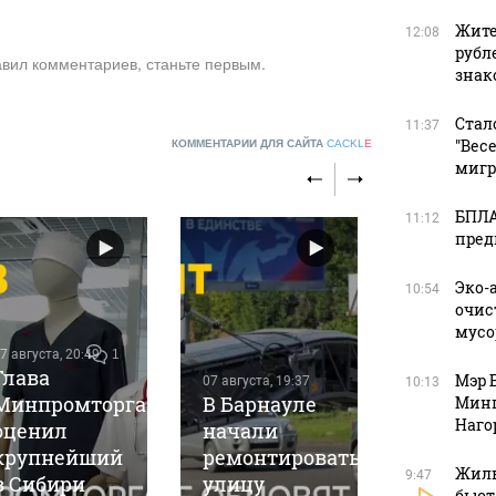
Жите
12:08
рубл
авил комментариев, станьте первым.
зна
Стал
11:37
"Вес
КОММЕНТАРИИ ДЛЯ САЙТА
CACKL
E
мигр
БПЛА
11:12
пред
Эко-
10:54
очис
мусо
7 августа, 20:49
1
Глава
Мэр 
07 августа, 19:37
10:13
Минпромторга
В Барнауле
Минп
07 августа, 1
Наго
оценил
начали
В Барна
крупнейший
ремонтировать
наград
Жиль
9:47
в Сибири
улицу
лучших
бьют