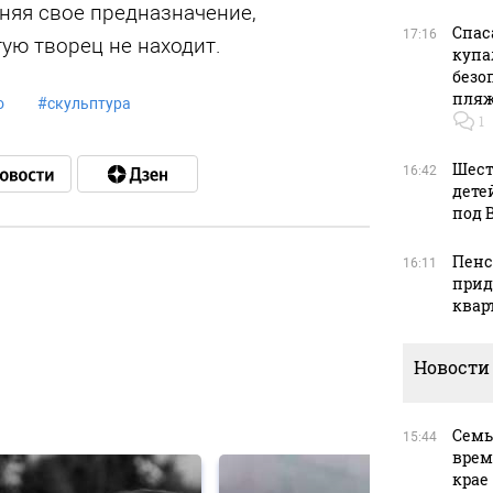
няя свое предназначение,
Спас
17:16
ую творец не находит.
купа
безо
пляж
о
#
скульптура
1
Шест
16:42
дете
под 
Пенс
16:11
прид
квар
в
Новости
в
Семь
15:44
врем
крае