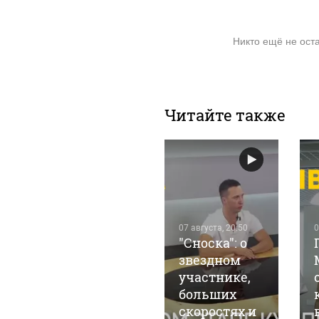
Никто ещё не ост
Читайте также
07 августа, 20:50
0
"Сноска": о
06 августа, 20:08
Сноска: о
звездном
поддержке
участнике,
участников
больших
СВО и
скоростях и