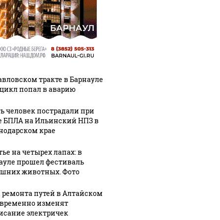
авловском тракте в Барнауле
цикл попал в аварию
ь человек пострадали при
е БПЛА на Ильинский НПЗ в
нодарском крае
тье на четырех лапах: в
ауле прошел фестиваль
шних животных. Фото
а ремонта путей в Алтайском
 временно изменят
исание электричек