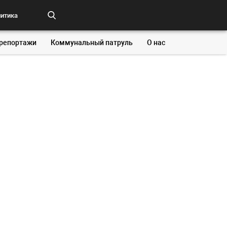
итика
репортажи
Коммунальный патруль
О нас