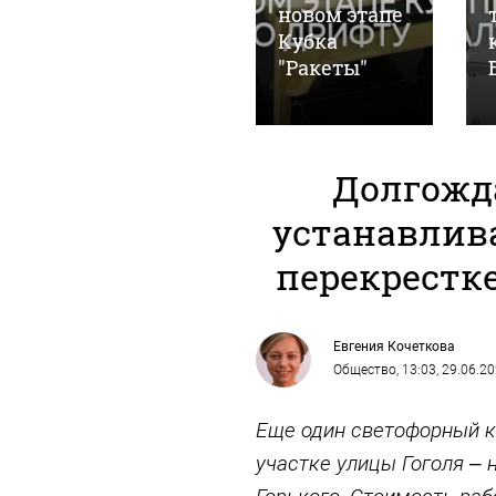
развитии
новом этапе
Алтайского
Кубка
края
"Ракеты"
Долгожд
устанавлив
перекрестке
Евгения Кочеткова
Общество
, 13:03, 29.06.2
Еще один светофорный к
участке улицы Гоголя – 