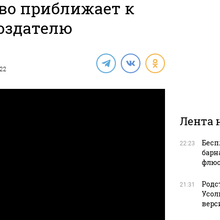
во приближает к
оздателю
022
Лента 
Бесп
22:23
барн
флюо
Родс
21:31
Усол
верс