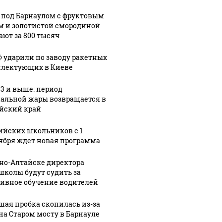
 под Барнаулом с фруктовым
м и золотистой смородиной
ают за 800 тысяч
Ф ударили по заводу ракетных
СМИ: В 
лектующих в Киеве
их событий не
полице
В магазинах России
о с 1945: чего
машину
33 и выше: период
ажиотаж из-за этого
альной жары возвращается в
ть всем нам?
подожг
продукта: что купить?
йский край
ийских школьников с 1
ября ждет новая программа
рно-Алтайске директора
школы будут судить за
ивное обучение водителей
шая пробка скопилась из-за
на Старом мосту в Барнауле