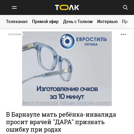
Телеканал
Прямой эфир
День с Толком
Интервью
Прог
РЕКЛАМА
В Барнауле мать ребёнка-инвалида
просит врачей "ДАРА" признать
ошибку при родах