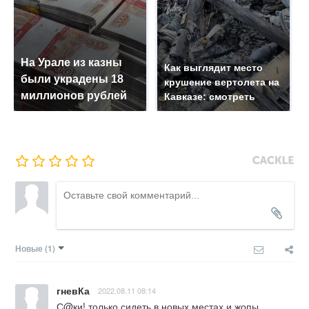
На Урале из казны
Как выглядит место
были украдены 18
крушение вертолета на
миллионов рублей
Кавказе: смотреть
Новые
(1)
гневКа
2022.08.11 08:14
С@ки! только сидеть в новых местах и жопы 