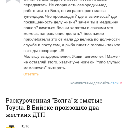
передвигать. Не спорю есть самородки-мед 
работники  от Бога, но из растворяет масса 
тунеядцев. Что происходит? где отзывчивось? где 
посвященность делу жизни? зачем ты в медицину 
пошел? кичиться белым халатом и связями что 
можешь направление достать? Бесстыжие-
прихлебатели это от мала до велика по должности 
службе и посту там, а рыба гниет с головы - так что 
выводы товарищи...!!!

Малышу выздоровления. Живи  ангелочек ! Маме - 
не оставляй этого, хватит уже ноги он "типо глупых 
мамашечек" вытирать.
Ответить
КОММЕНТАРИИ ДЛЯ САЙТА
CACKL
E
Раскуроченная "Волга" и смятые
Toyota. В Бийске произошло два
жестких ДТП
ТОЛК