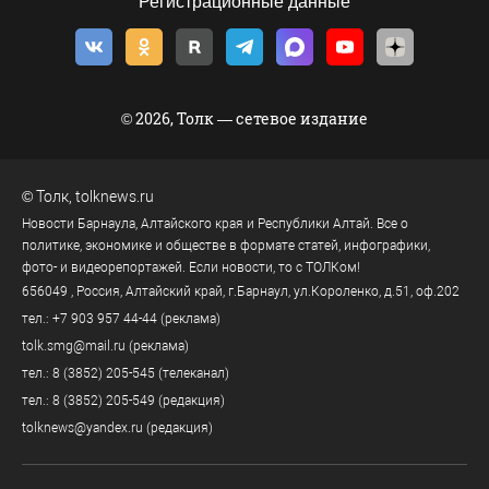
Регистрационные данные
© 2026, Толк — сетевое издание
©
Толк
,
tolknews.ru
Новости Барнаула, Алтайского края и Республики Алтай. Все о
политике, экономике и обществе в формате статей, инфографики,
фото- и видеорепортажей. Если новости, то с ТОЛКом!
656049
, Россия, Алтайский край, г.
Барнаул
,
ул.Короленко, д.51, оф.202
тел.:
+7 903 957 44-44
(реклама)
tolk.smg@mail.ru
(реклама)
тел.:
8 (3852) 205-545
(телеканал)
тел.:
8 (3852) 205-549
(редакция)
tolknews@yandex.ru
(редакция)