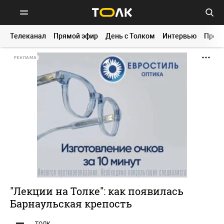
Телеканал
Прямой эфир
День с Толком
Интервью
Прог
РЕКЛАМА
"Лекции на Толке": как появилась
Барнаульская крепость