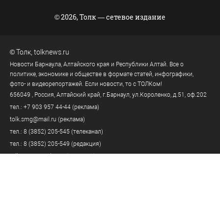
© 2026, Толк — сетевое издание
©
Толк
,
tolknews.ru
Новости Барнаула, Алтайского края и Республики Алтай. Все о
политике, экономике и обществе в формате статей, инфографики,
фото- и видеорепортажей. Если новости, то с ТОЛКом!
656049
, Россия, Алтайский край, г.
Барнаул
,
ул.Короленко, д.51, оф.202
тел.:
+7 903 957 44-44
(реклама)
tolk.smg@mail.ru
(реклама)
тел.:
8 (3852) 205-545
(телеканал)
тел.:
8 (3852) 205-549
(редакция)
tolknews@yandex.ru
(редакция)
Политика персональных данных
18+
Пользовательское соглашение
Правила комментирования
Правила применения рекомендательных технологий