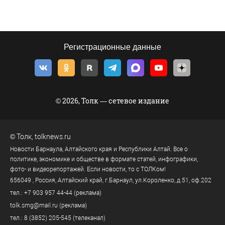
Регистрационные данные
© 2026, Толк — сетевое издание
©
Толк
,
tolknews.ru
Новости Барнаула, Алтайского края и Республики Алтай. Все о
политике, экономике и обществе в формате статей, инфографики,
фото- и видеорепортажей. Если новости, то с ТОЛКом!
656049
, Россия, Алтайский край, г.
Барнаул
,
ул.Короленко, д.51, оф.202
тел.:
+7 903 957 44-44
(реклама)
tolk.smg@mail.ru
(реклама)
тел.:
8 (3852) 205-545
(телеканал)