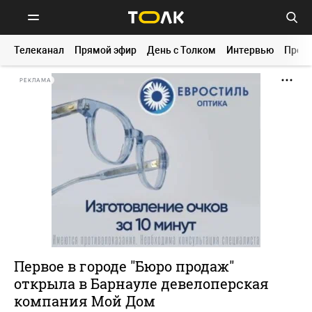
Телеканал
Прямой эфир
День с Толком
Интервью
Прог
РЕКЛАМА
Первое в городе "Бюро продаж"
открыла в Барнауле девелоперская
компания Мой Дом