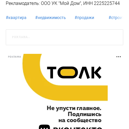
Рекламодатель: ООО УК "Мой Дом", ИНН 2225225744
#
квартира
#
недвижимость
#
продажи
#
строител
РЕКЛАМА.
РЕКЛАМА