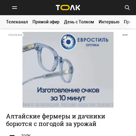
Телеканал
Прямой эфир
День с Толком
Интервью
Прог
РЕКЛАМА
Алтайские фермеры и дачники
борются с погодой за урожай