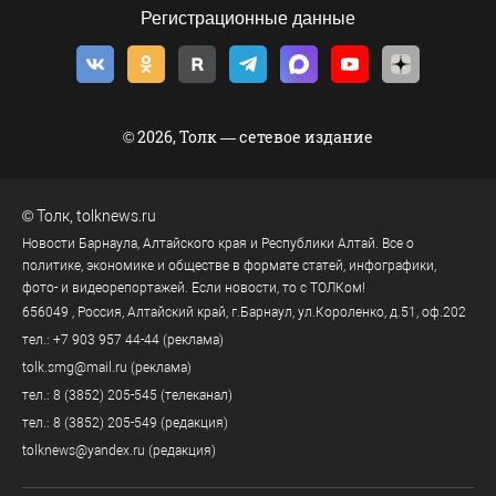
Регистрационные данные
© 2026, Толк — сетевое издание
©
Толк
,
tolknews.ru
Новости Барнаула, Алтайского края и Республики Алтай. Все о
политике, экономике и обществе в формате статей, инфографики,
фото- и видеорепортажей. Если новости, то с ТОЛКом!
656049
, Россия, Алтайский край, г.
Барнаул
,
ул.Короленко, д.51, оф.202
тел.:
+7 903 957 44-44
(реклама)
tolk.smg@mail.ru
(реклама)
тел.:
8 (3852) 205-545
(телеканал)
тел.:
8 (3852) 205-549
(редакция)
tolknews@yandex.ru
(редакция)