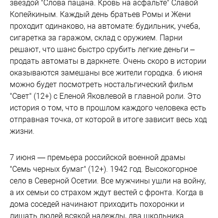
звездой "Слова пацана. Кровь на асфальте" Славой
Копейкиным. Каждый день братьев Ромы и Жени
проходит одинаково, на автомате: будильник, учеба,
сигаретка за гаражом, склад с оружием. Парни
решают, что шанс быстро срубить легкие деньги –
продать автоматы в даркнете. Очень скоро в истории
оказываются замешаны все жители городка. 6 июня
можно будет посмотреть ностальгический фильм
"Свет" (12+) с Еленой Яковлевой в главной роли. Это
история о том, что в прошлом каждого человека есть
отправная точка, от которой в итоге зависит весь ход
жизни.
7 июня — премьера российской военной драмы
"Семь черных бумаг" (12+). 1942 год. Высокогорное
село в Северной Осетии. Все мужчины ушли на войну,
а их семьи со страхом ждут вестей с фронта. Когда в
дома соседей начинают приходить похоронки и
лишать людей всякой надежды, два школьника