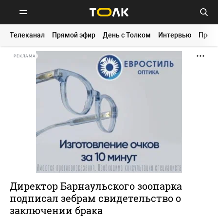
Телеканал
Прямой эфир
День с Толком
Интервью
Прог
РЕКЛАМА
Директор Барнаульского зоопарка
подписал зебрам свидетельство о
заключении брака