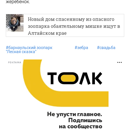
жеребенок.
Новый дом спасенному из опасного
зоопарка обаятельному мишке ищут в
Алтайском крае
#
барнаульский зоопарк
#
зебра
#
свадьба
"Лесная сказка"
РЕКЛАМА