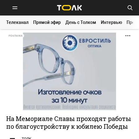
Телеканал
Прямой эфир
День с Толком
Интервью
Прог
РЕКЛАМА
На Мемориале Славы проходят работы
по благоустройству к юбилею Победы