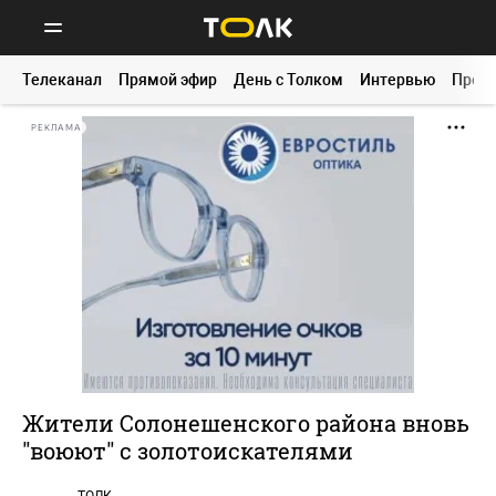
Телеканал
Прямой эфир
День с Толком
Интервью
Прог
РЕКЛАМА
Жители Солонешенского района вновь
"воюют" с золотоискателями