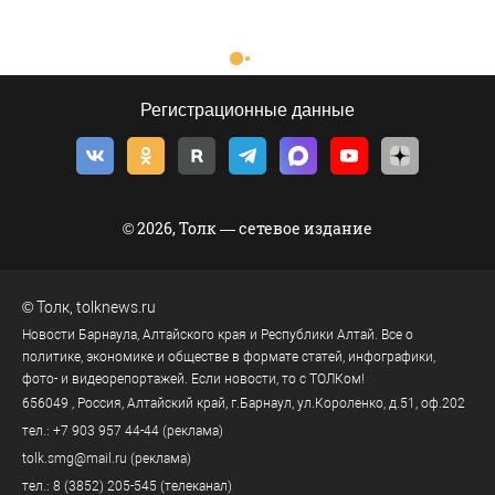
Регистрационные данные
© 2026, Толк — сетевое издание
©
Толк
,
tolknews.ru
Новости Барнаула, Алтайского края и Республики Алтай. Все о
политике, экономике и обществе в формате статей, инфографики,
фото- и видеорепортажей. Если новости, то с ТОЛКом!
656049
, Россия, Алтайский край, г.
Барнаул
,
ул.Короленко, д.51, оф.202
тел.:
+7 903 957 44-44
(реклама)
tolk.smg@mail.ru
(реклама)
тел.:
8 (3852) 205-545
(телеканал)