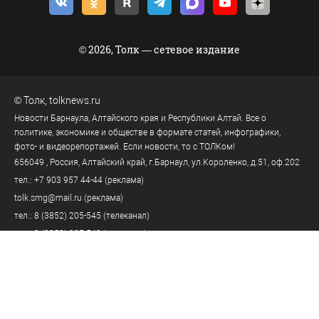
© 2026, Толк — сетевое издание
©
Толк
,
tolknews.ru
Новости Барнаула, Алтайского края и Республики Алтай. Все о
политике, экономике и обществе в формате статей, инфографики,
фото- и видеорепортажей. Если новости, то с ТОЛКом!
656049
, Россия, Алтайский край, г.
Барнаул
,
ул.Короленко, д.51, оф.202
тел.:
+7 903 957 44-44
(реклама)
tolk.smg@mail.ru
(реклама)
тел.:
8 (3852) 205-545
(телеканал)
тел.:
8 (3852) 205-549
(редакция)
tolknews@yandex.ru
(редакция)
Политика персональных данных
18+
Пользовательское соглашение