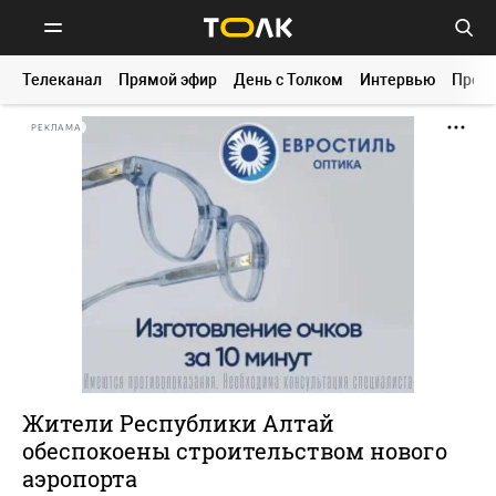
Телеканал
Прямой эфир
День с Толком
Интервью
Прог
РЕКЛАМА
Жители Республики Алтай
обеспокоены строительством нового
аэропорта