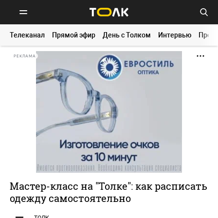
Телеканал
Прямой эфир
День с Толком
Интервью
Прог
РЕКЛАМА
Мастер-класс на "Толке": как расписать
одежду самостоятельно