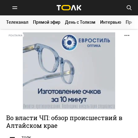
Телеканал
Прямой эфир
День с Толком
Интервью
Прог
РЕКЛАМА
Во власти ЧП: обзор происшествий в
Алтайском крае