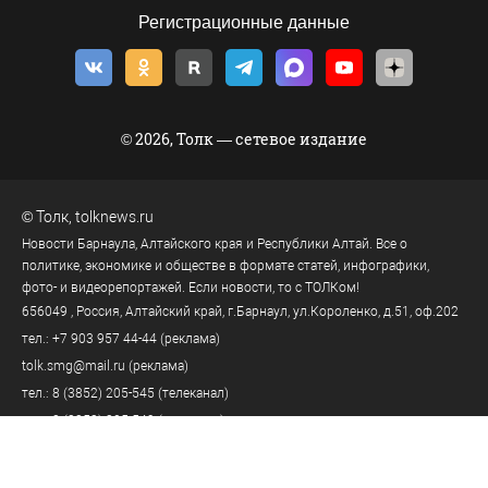
Регистрационные данные
© 2026, Толк — сетевое издание
©
Толк
,
tolknews.ru
Новости Барнаула, Алтайского края и Республики Алтай. Все о
политике, экономике и обществе в формате статей, инфографики,
фото- и видеорепортажей. Если новости, то с ТОЛКом!
656049
, Россия, Алтайский край, г.
Барнаул
,
ул.Короленко, д.51, оф.202
тел.:
+7 903 957 44-44
(реклама)
tolk.smg@mail.ru
(реклама)
тел.:
8 (3852) 205-545
(телеканал)
тел.:
8 (3852) 205-549
(редакция)
tolknews@yandex.ru
(редакция)