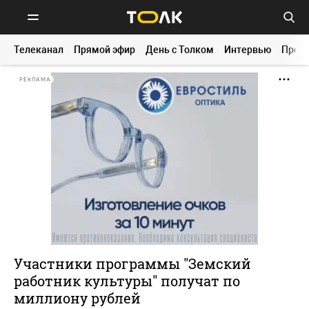
Телеканал
Прямой эфир
День с Толком
Интервью
Прог
РЕКЛАМА
Участники программы "Земский
работник культуры" получат по
миллиону рублей