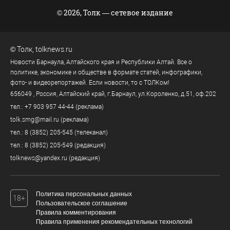
© 2026, Толк — сетевое издание
©
Толк
,
tolknews.ru
Новости Барнаула, Алтайского края и Республики Алтай. Все о
политике, экономике и обществе в формате статей, инфографики,
фото- и видеорепортажей. Если новости, то с ТОЛКом!
656049
, Россия, Алтайский край, г.
Барнаул
,
ул.Короленко, д.51, оф.202
тел.:
+7 903 957 44-44
(реклама)
tolk.smg@mail.ru
(реклама)
тел.:
8 (3852) 205-545
(телеканал)
тел.:
8 (3852) 205-549
(редакция)
tolknews@yandex.ru
(редакция)
Политика персональных данных
18+
Пользовательское соглашение
Правила комментирования
Правила применения рекомендательных технологий