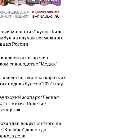
елый молочник" купил билет
амбул на случай возможного
да из России
 и дровяник сгорели в
ком садоводстве "Медик"
о известно, сколько коротких
их недель будет в 2027 году
аульский зоопарк "Лесная
ка" отметил 16-летие:
репортаж
 скандал вокруг снятого на
е "Колобка" дошел до
овного дела