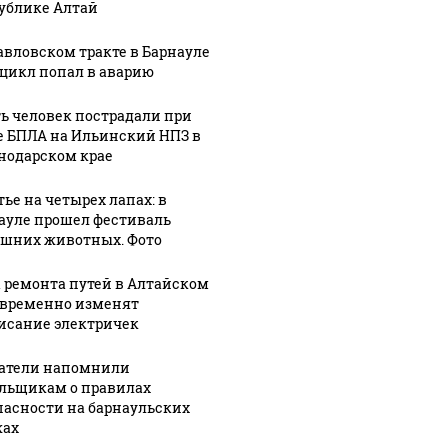
ублике Алтай
авловском тракте в Барнауле
цикл попал в аварию
На Урале из казны
Не ешьт
 выглядит место
были украдены 18
готовую
ь человек пострадали при
шение вертолета на
е БПЛА на Ильинский НПЗ в
миллионов рублей
магазин
азе: смотреть
нодарском крае
тье на четырех лапах: в
ауле прошел фестиваль
шних животных. Фото
а ремонта путей в Алтайском
 временно изменят
исание электричек
07 августа, 9:30
Эффект
атели напомнили
новизны
льщикам о правилах
06 августа, 13:23
пасности на барнаульских
объясняет
Бензиновый
ах
высокий
вопрос: что
:37