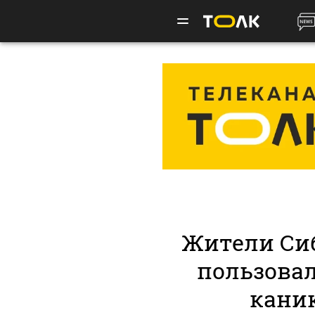
Жители Си
пользова
кани