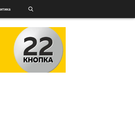
итика