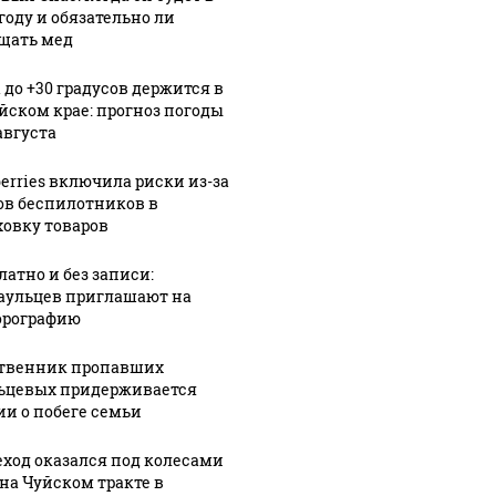
году и обязательно ли
щать мед
 до +30 градусов держится в
йском крае: прогноз погоды
августа
berries включила риски из-за
ов беспилотников в
ховку товаров
латно и без записи:
аульцев приглашают на
рографию
твенник пропавших
ьцевых придерживается
ии о побеге семьи
ход оказался под колесами
 на Чуйском тракте в