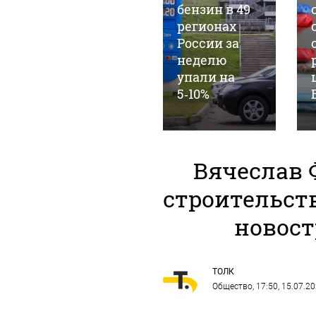
ждет
бензин в 49
российский
регионах
топливный
России за
рынок после
неделю
периода
упали на
нестабильности
5‑10%
Вячеслав 
строительств
новост
ТОЛК
Общество
, 17:50, 15.07.2