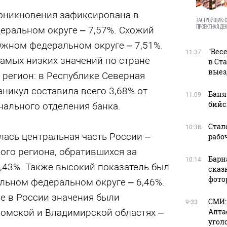
оникновения зафиксирована в
еральном округе – 7,57%. Схожий
Южном федеральном округе – 7,51%.
"Вес
11:37
самых низких значений по стране
в Ст
выез
регион: в Республике Северная
аникул составила всего 3,68% от
Баня
11:09
бийс
нального отделения банка.
Стал
10:38
лась центральная часть России –
рабоч
ого региона, обратившихся за
Барн
10:14
,43%. Также высокий показатель был
сказ
фото
льном федеральном округе – 6,46%.
е в России значения были
СМИ:
9:33
омской и Владимирской областях –
Алта
угол