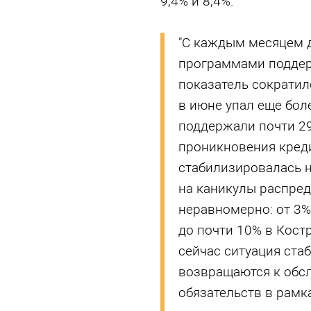
9,4% и 8,4%.
"С каждым месяцем 
программами поддер
показатель сократил
в июне упал еще боле
поддержали почти 29
проникновения кред
стабилизировалась н
на каникулы распред
неравномерно: от 3%
до почти 10% в Кост
сейчас ситуация ста
возвращаются к обс
обязательств в рамк