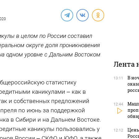
2020
икулы в целом по России составил
еральном округе доля проникновения
на одном уровне с Дальним Востоком
Лента 
В но
13:11
бщероссийскую статистику
оказ
росс
редитными каникулами – как в
так и собственных предложений
Маши
12:44
апреля по июнь за поддержкой
проп
обна
ка в Сибири и на Дальнем Востоке.
едитные каникулы пользовались у
Цены
12:12
Росс
нов России – СКФО и ЮФО, а также