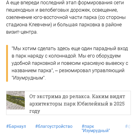
А еще впереди последний этап формирования сети
пешеходных и велобеговых дорожек, освещение,
озеленение юго-восточной части парка (со стороны
стадиона Клевчени) и большая парковка в районе
визит-центра.
"Мы хотим сделать здесь еще один парадный вход
в парк наряду с колоннадой. Мы его оборудуем
удобной парковкой и повесим красивую вывеску с
названием парка", – резюмировал управляющий
"Изумрудным".
От экстрима до релакса. Каким видят
архитекторы парк Юбилейный в 2025
году
#
Барнаул
#
благоустройство
#
парк
#
фот
"Изумрудный"