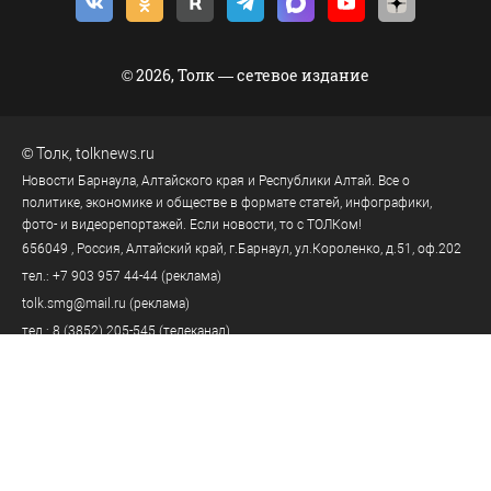
© 2026, Толк — сетевое издание
©
Толк
,
tolknews.ru
Новости Барнаула, Алтайского края и Республики Алтай. Все о
политике, экономике и обществе в формате статей, инфографики,
фото- и видеорепортажей. Если новости, то с ТОЛКом!
656049
, Россия, Алтайский край, г.
Барнаул
,
ул.Короленко, д.51, оф.202
тел.:
+7 903 957 44-44
(реклама)
tolk.smg@mail.ru
(реклама)
тел.:
8 (3852) 205-545
(телеканал)
тел.:
8 (3852) 205-549
(редакция)
tolknews@yandex.ru
(редакция)
Политика персональных данных
18+
Пользовательское соглашение