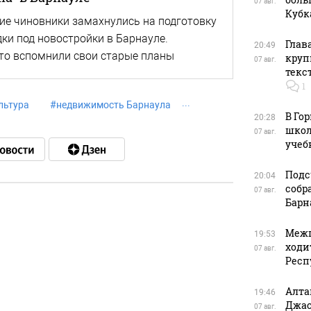
07 авг.
Кубк
ие чиновники замахнулись на подготовку
ки под новостройки в Барнауле.
Глав
20:49
сто вспомнили свои старые планы
круп
07 авг.
текс
1
льтура
#
недвижимость Барнаула
В Го
20:28
школ
07 авг.
учеб
Подс
20:04
собр
07 авг.
Барн
в
Межп
19:53
ходи
07 авг.
Респ
Алта
19:46
в
Джас
07 авг.