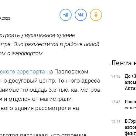
09.2022
строить двухэтажное здание
нтра. Оно разместится в районе новой
ом с аэропортом
Лента 
ского аэропорта
на Павловском
До +
14:12
рно-досуговый центр. Точного адреса
аном
Алта
занимает площадь 3,5 тыс. кв. метров,
и и отделен от магистрали
Росс
13:46
ового здания рассмотрели на
сент
.
В Го
13:11
авто
фикт
лотов рассказал, что строение