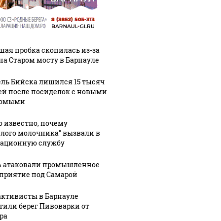
шая пробка скопилась из-за
на Старом мосту в Барнауле
ль Бийска лишился 15 тысяч
ей после посиделок с новыми
комыми
о известно, почему
елого молочника" вызвали в
ационную службу
 атаковали промышленное
приятие под Самарой
активисты в Барнауле
тили берег Пивоварки от
ра