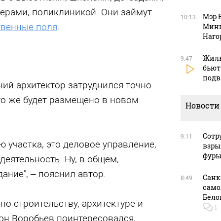
верами, поликлиникой. Они займут
Мэр 
10:13
твенные поля
.
Минп
Наго
Жиль
9:47
бьют
подв
ний архитектор затруднился точно
то же будет размещено в новом
Новости
Сотр
9:11
ю участка, это деловое управление,
взры
фуры
деятельность. Ну, в общем,
ание", – пояснил автор.
Санк
8:49
само
Бело
по строительству, архитектуре и
1
он Воробьев поинтересовался,