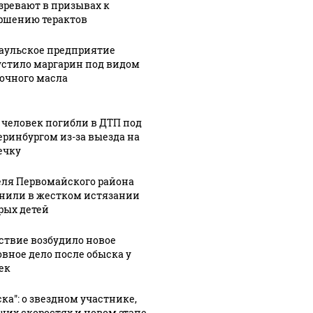
зревают в призывах к
ршению терактов
аульское предприятие
стило маргарин под видом
очного масла
 человек погибли в ДТП под
еринбургом из-за выезда на
ечку
ля Первомайского района
нили в жестком истязании
рых детей
ствие возбудило новое
овное дело после обыска у
ек
ска": о звездном участнике,
ших скоростях и новом этапе