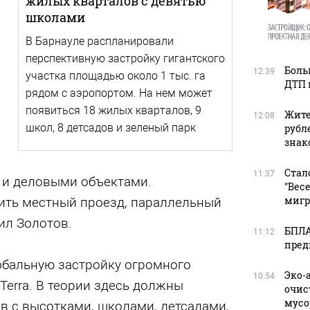
жилых кварталов с девятью
школами
В Барнауле распланировали
перспективную застройку гигантского
Боль
12:39
участка площадью около 1 тыс. га
ДТП 
рядом с аэропортом. На нем может
появиться 18 жилых кварталов, 9
Жите
12:08
школ, 8 детсадов и зеленый парк
рубл
зна
Стал
11:37
и деловыми объектами.
"Вес
мигр
ить местный проезд, параллельный
ил Золотов.
БПЛА
11:12
пред
обальную застройку огромного
Эко-
10:54
Terra. В теории здесь должны
очис
мусо
в с высотками, школами, детсадами,