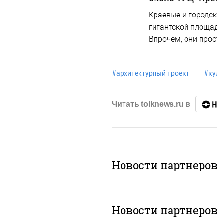
Краевые и городск
гигантской площад
Впрочем, они про
#
архитектурный проект
#
ку
Читать tolknews.ru в
Новости партнеро
Новости партнеро