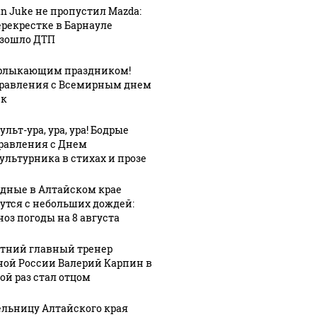
an Juke не пропустил Mazda:
ерекрестке в Барнауле
зошло ДТП
рлыкающим праздником!
равления с Всемирным днем
ек
льт-ура, ура, ура! Бодрые
равления с Днем
ультурника в стихах и прозе
дные в Алтайском крае
утся с небольших дождей:
ноз погоды на 8 августа
етний главный тренер
ной России Валерий Карпин в
ой раз стал отцом
льницу Алтайского края