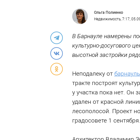
Ольга Полиенко
Недвижимость
, 7:17, 05.
В Барнауле намерены по
культурно-досугового це
высотной застройки ряд
Неподалеку от
барнауль
тракте построят культу
у участка пока нет. Он 
удален от красной лини
лесополосой. Проект н
градосовете 1 сентября
Архитектор Владимир Зо