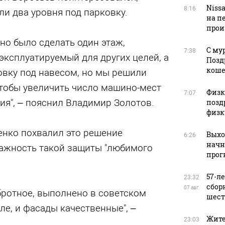
Niss
8:16
ли два уровня под парковку.
на п
прои
но было сделать один этаж,
С му
7:38
эксплуатируемый для других целей, а
Позд
кош
овку под навесом, но мы решили
чтобы увеличить число машино-мест
Физку
7:07
ия", – пояснил Владимир Золотов.
позд
физк
енко похвалил это решение
Выхо
6:26
начн
важность такой защиты "любимого
прог
57-л
23:32
сбор
07 авг.
бротное, выполнено в советском
шест
е, и фасады качественные", –
Жите
23:03