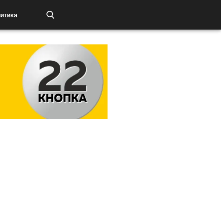
итика