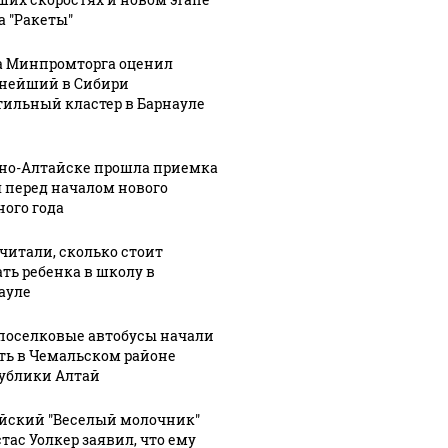
а "Ракеты"
а Минпромторга оценил
нейший в Сибири
тильный кластер в Барнауле
рно-Алтайске прошла приемка
 перед началом нового
ного года
читали, сколько стоит
ать ребенка в школу в
ауле
оселковые автобусы начали
ть в Чемальском районе
ублики Алтай
йский "Веселый молочник"
тас Уолкер заявил, что ему