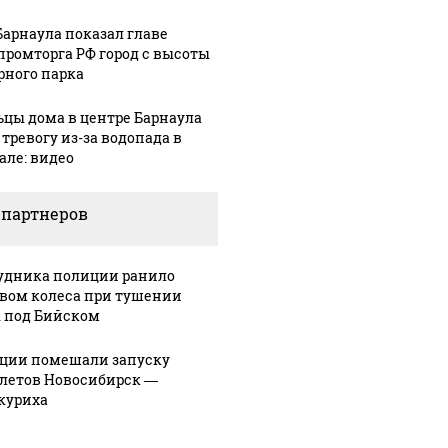
Барнаула показал главе
ромторга РФ город с высоты
рного парка
цы дома в центре Барнаула
 тревогу из-за водопада в
але: видео
 партнеров
удника полиции ранило
вом колеса при тушении
 под Бийском
ции помешали запуску
летов Новосибирск —
куриха