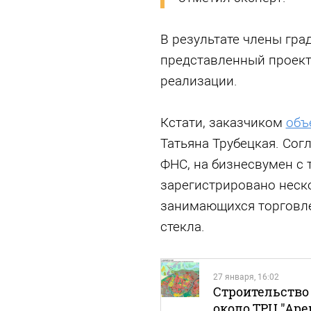
В результате члены гра
представленный проект
реализации.
Кстати, заказчиком
объ
Татьяна Трубецкая. Со
ФНС, на бизнесвумен с
зарегистрировано неск
занимающихся торговле
стекла.
27 января, 16:02
Строительство 
около ТРЦ "Аре