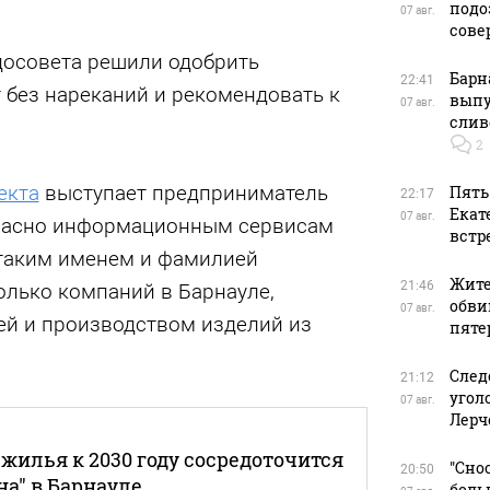
подо
07 авг.
сове
досовета решили одобрить
Барн
22:41
 без нареканий и рекомендовать к
выпу
07 авг.
слив
2
екта
выступает предприниматель
Пять
22:17
Екат
07 авг.
гласно информационным сервисам
встр
 таким именем и фамилией
Жите
21:46
олько компаний в Барнауле,
обви
07 авг.
й и производством изделий из
пяте
След
21:12
угол
07 авг.
Лерч
жилья к 2030 году сосредоточится
"Сно
20:50
на" в Барнауле
боль