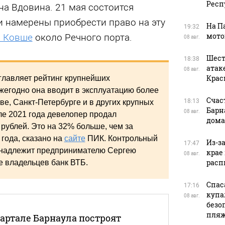
Респ
на Вдовина. 21 мая состоится
и намерены приобрести право на эту
На П
19:32
мото
м Ковше
около Речного порта.
08 авг.
Шест
18:38
атак
08 авг.
Крас
главляет рейтинг крупнейших
жегодно она вводит в эксплуатацию более
Счас
18:13
кве, Санкт-Петербурге и в других крупных
Барн
08 авг.
ле 2021 года девелопер продал
дома
рублей. Это на 32% больше, чем за
года, сказано на
сайте
ПИК. Контрольный
Из-з
17:47
инадлежит предпринимателю Сергею
крае
08 авг.
расп
ее владельцев банк ВТБ.
Спас
17:16
купа
08 авг.
безо
пляж
вартале Барнаула построят