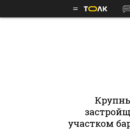
Крупны
застройщ
участком ба