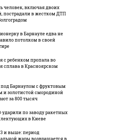
ь человек, включая двоих
й, пострадали в жестком ДТП
Волгоградом
ионерку в Барнауле едва не
авило потолком в своей
тире
я с ребенком пропала во
я сплава в Красноярском
 под Барнаулом с фруктовым
м и золотистой смородиной
ают за 800 тысяч
Ф ударили по заводу ракетных
лектующих в Киеве
33 и выше: период
альной жары возвращается в