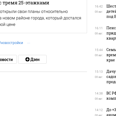
с тремя 25-этажками
Шест
16:42
дете
открыли свои планы относительно
08 авг.
под 
 в новом районе города, который достался
ной цене
Пенс
16:11
прид
08 авг.
квар
#
новостройки
Семь
15:44
врем
08 авг.
крае
Дачу
15:13
садо
08 авг.
прод
в
ВС Р
14:38
комп
08 авг.
До +
14:12
в
аном
08 авг.