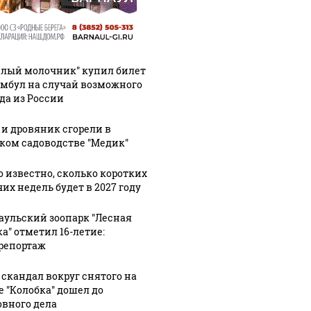
елый молочник" купил билет
амбул на случай возможного
да из России
 и дровяник сгорели в
ком садоводстве "Медик"
о известно, сколько коротких
их недель будет в 2027 году
аульский зоопарк "Лесная
ка" отметил 16-летие:
репортаж
 скандал вокруг снятого на
е "Колобка" дошел до
овного дела