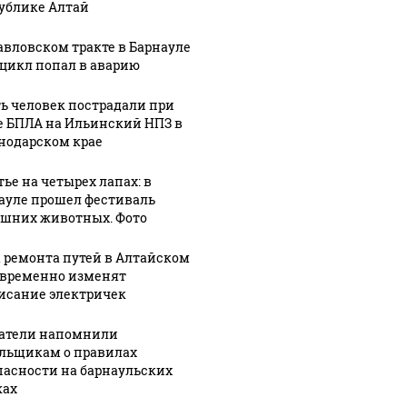
ублике Алтай
авловском тракте в Барнауле
цикл попал в аварию
ь человек пострадали при
е БПЛА на Ильинский НПЗ в
нодарском крае
тье на четырех лапах: в
ауле прошел фестиваль
шних животных. Фото
а ремонта путей в Алтайском
 временно изменят
исание электричек
атели напомнили
льщикам о правилах
пасности на барнаульских
ах