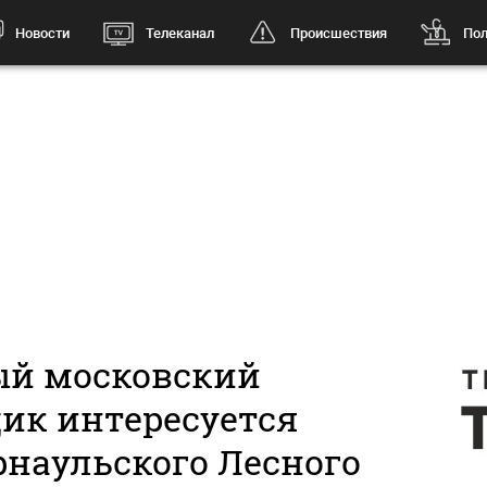
Новости
Телеканал
Происшествия
Пол
й московский
ик интересуется
рнаульского Лесного