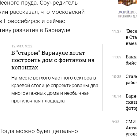
Лесного пруда. Соучредитель
ин рассказал, что московский
в Новосибирск и сейчас
иву развития в Барнауле.
"Вес
11:37
в Ст
выез
12 мая, 9:22
В "старом" Барнауле хотят
Баня
11:09
построить дом с фонтаном на
бийс
колоннах
Стал
10:38
На месте ветхого частного сектора в
рабоч
краевой столице спроектированы два
многоэтажных дома и необычная
Барн
10:14
прогулочная площадка
сказ
фото
СМИ:
9:33
Алта
 Тогда можно будет детально
угол