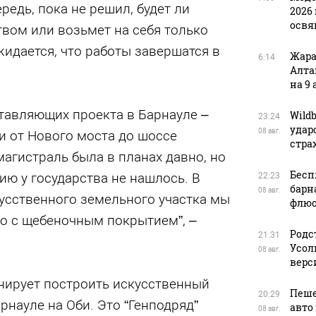
редь, пока не решил, будет ли
2026 
освя
вом или возьмет на себя только
жидается, что работы завершатся в
Жара
6:14
Алта
на 9 
тавляющих проекта в Барнауле –
Wild
23:24
удар
08 авг.
и от Нового моста до шоссе
стра
магистраль была в планах давно, но
Бесп
ию у государства не нашлось. В
22:23
барн
08 авг.
усственного земельного участка мы
флюо
о с щебеночным покрытием”, –
Родс
21:31
Усол
08 авг.
верс
нирует построить искусственный
Пеше
20:29
рнауле на Оби. Это “Генподряд”
авто
08 авг.