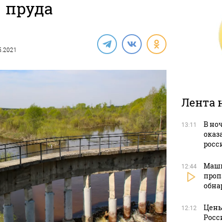
пруда
05.2021
Лента 
В но
13:11
оказ
росс
Маши
12:44
проп
обна
Цены
12:12
Росс