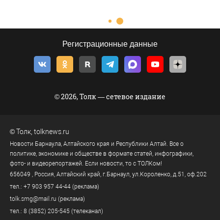
Регистрационные данные
© 2026, Толк — сетевое издание
©
Толк
,
tolknews.ru
Новости Барнаула, Алтайского края и Республики Алтай. Все о
политике, экономике и обществе в формате статей, инфографики,
фото- и видеорепортажей. Если новости, то с ТОЛКом!
656049
, Россия, Алтайский край, г.
Барнаул
,
ул.Короленко, д.51, оф.202
тел.:
+7 903 957 44-44
(реклама)
tolk.smg@mail.ru
(реклама)
тел.:
8 (3852) 205-545
(телеканал)