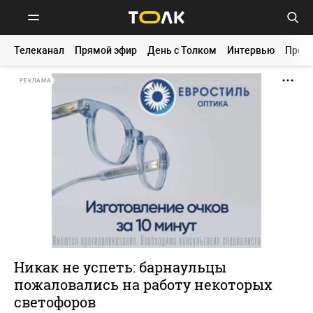
Телеканал
Прямой эфир
День с Толком
Интервью
Прог
РЕКЛАМА
Никак не успеть: барнаульцы
пожаловались на работу некоторых
светофоров