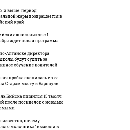
33 и выше: период
альной жары возвращается в
йский край
ийских школьников с 1
ября ждет новая программа
рно-Алтайске директора
СМИ: В 
школы будут судить за
их событий не
полице
В магазинах России
ивное обучение водителей
о с 1945: чего
машину
ажиотаж из-за этого
ть всем нам?
подожг
продукта: что купить?
шая пробка скопилась из-за
на Старом мосту в Барнауле
ль Бийска лишился 15 тысяч
ей после посиделок с новыми
комыми
о известно, почему
елого молочника" вызвали в