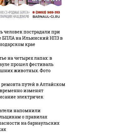
ь человек пострадали при
е БПЛА на Ильинский НПЗ в
нодарском крае
тье на четырех лапах: в
ауле прошел фестиваль
шних животных. Фото
а ремонта путей в Алтайском
 временно изменят
исание электричек
атели напомнили
льщикам о правилах
пасности на барнаульских
ах