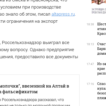
 условием при производстве
во знало об этом, писал
altapress.ru
.
ти ограничения на экспорт
Шест
18:38
атак
Крас
, Россельхознадзор выиграл все
Счас
18:13
Барн
ному вопросу. Однако предприятие
дома
ушения, предоставило все документы
Из-з
17:47
крае
расп
Спас
17:16
молочки", ввезенной на Алтай в
купа
ыла фальсификатом
безо
пляж
о Россельхознадзора рассказал, что
жная не только по молочной продукции,