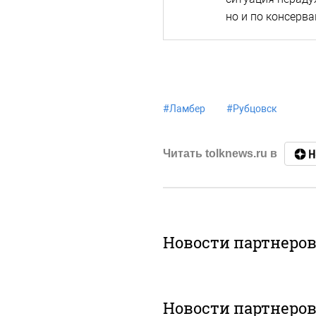
но и по консерв
#
Ламбер
#
Рубцовск
Читать tolknews.ru в
Новости партнеро
Новости партнеро