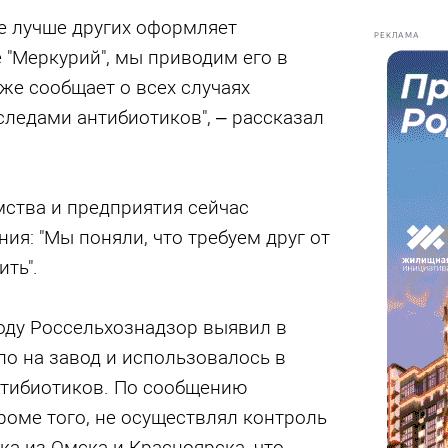
е лучше других оформляет
РЕКЛАМА
 "Меркурий", мы приводим его в
кже сообщает о всех случаях
следами антибиотиков", – рассказал
мства и предприятия сейчас
ия: "Мы поняли, что требуем друг от
ить".
оду Россельхознадзор выявил в
ло на завод и использовалось в
нтибиотиков. По сообщению
роме того, не осуществлял контроль
а из Омска и Красноярска, что