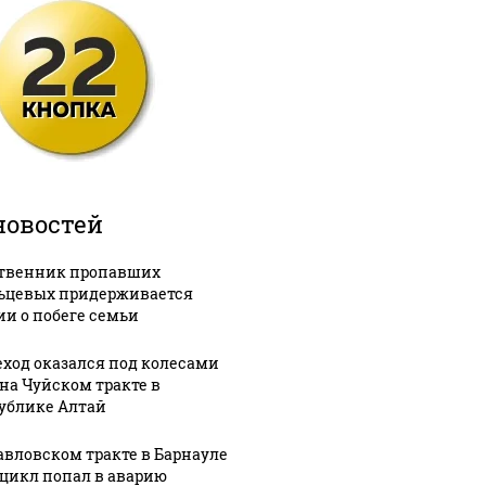
новостей
твенник пропавших
ьцевых придерживается
ии о побеге семьи
ход оказался под колесами
 на Чуйском тракте в
ублике Алтай
авловском тракте в Барнауле
цикл попал в аварию