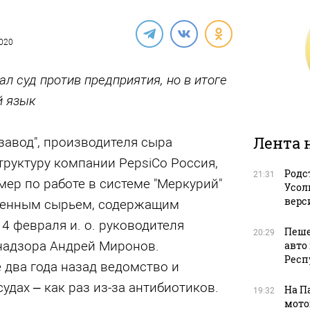
2020
л суд против предприятия, но в итоге
й язык
Лента 
завод", производителя сыра
структуру компании PepsiCo Россия,
Родс
21:31
мер по работе в системе "Меркурий"
Усол
верс
твенным сырьем, содержащим
 4 февраля и. о. руководителя
Пеше
20:29
надзора Андрей Миронов.
авто
Респ
 два года назад ведомство и
удах – как раз из-за антибиотиков.
На П
19:32
мото