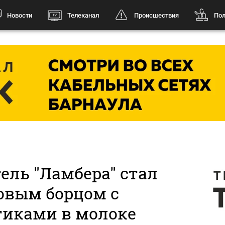
Новости
Телеканал
Происшествия
Пол
ель "Ламбера" стал
овым борцом с
тиками в молоке