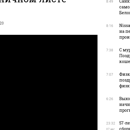
Санк
8:49
само
Бело
020
Niss
8:16
на п
прои
С му
7:38
Позд
кош
Физку
7:07
позд
физк
Выхо
6:26
начн
прог
57-л
23:32
сбор
07 авг.