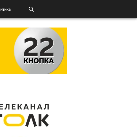
итика