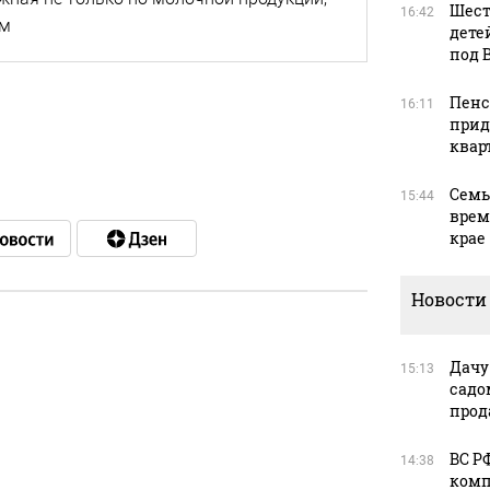
Шест
16:42
ам
дете
под 
Пенс
16:11
прид
квар
Семь
15:44
врем
крае
Новости
Дачу
в
15:13
садо
прод
ВС Р
14:38
в
комп