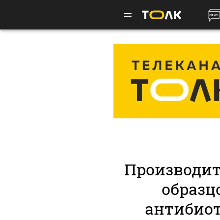
Производит
образц
антибио