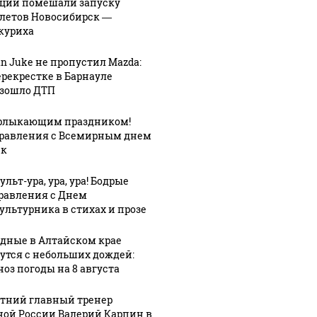
ции помешали запуску
летов Новосибирск —
куриха
an Juke не пропустил Mazda:
ерекрестке в Барнауле
зошло ДТП
рлыкающим праздником!
равления с Всемирным днем
ек
льт-ура, ура, ура! Бодрые
равления с Днем
ультурника в стихах и прозе
дные в Алтайском крае
утся с небольших дождей:
ноз погоды на 8 августа
етний главный тренер
ной России Валерий Карпин в