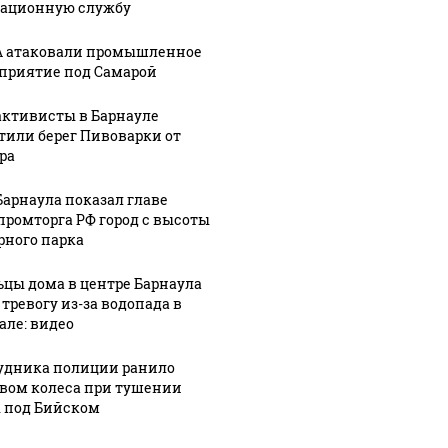
ационную службу
:30
 атаковали промышленное
ы
06 августа, 13:23
06 августа, 10:08
приятие под Самарой
ет
Бензиновый
В России
й
вопрос: что
временно
активисты в Барнауле
а
ждет
разрешили
тили берег Пивоварки от
ра
у
российский
оборот
 при
топливный
бензина
Барнаула показал главе
рынок после
низких
ромторга РФ город с высоты
ий
периода
экологических
рного парка
а
нестабильности
классов
цы дома в центре Барнаула
 тревогу из-за водопада в
але: видео
удника полиции ранило
вом колеса при тушении
 под Бийском