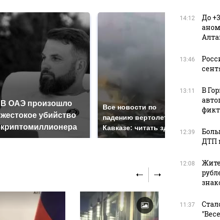
До +
14:12
аном
Алта
Росс
13:46
сент
В Го
13:11
авто
В ОАЭ произошло
Так
Все новости по
фикт
жестокое убийство
был
падению вертолета на
криптомиллионера
жда
Кавказе: читать здесь
Боль
12:39
ДТП 
Жите
12:08
рубл
зна
Стал
11:37
"Вес