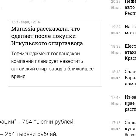
Пеше
20:29
.
авто
08 авг.
Респ
15 января, 12:16
На П
Marussia рассказала, что
19:32
мото
08 авг.
сделает после покупки
Иткульского спиртзавода
Шест
18:38
атак
Топ-менеджмент голландской
08 авг.
Крас
компании планирует навестить
алтайский спиртзавод в ближайшее
Счас
18:13
время
Барн
08 авг.
дома
Из-з
17:47
крае
08 авг.
расп
ации" – 764 тысячи рублей,
Спас
17:16
купа
08 авг.
– 254 тысячи рублей,
безо