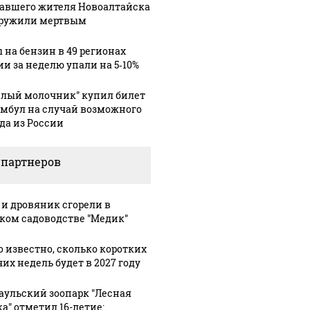
авшего жителя Новоалтайска
ружили мертвым
 на бензин в 49 регионах
ии за неделю упали на 5‑10%
елый молочник" купил билет
амбул на случай возможного
да из России
 партнеров
СМИ: В 
их событий не
полице
В магазинах России
о с 1945: чего
машину
ажиотаж из-за этого
 и дровяник сгорели в
ть всем нам?
подожг
ком садоводстве "Медик"
продукта: что купить?
о известно, сколько коротких
их недель будет в 2027 году
аульский зоопарк "Лесная
ка" отметил 16-летие: