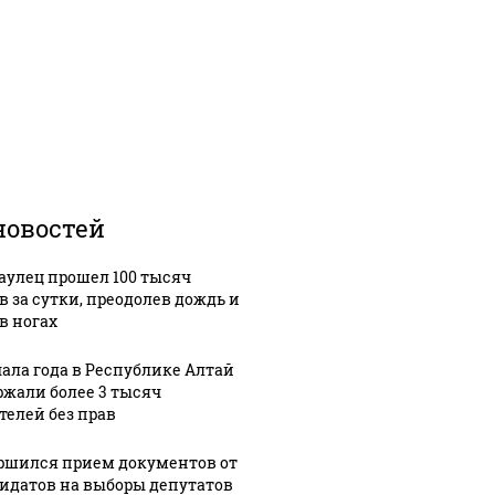
новостей
аулец прошел 100 тысяч
в за сутки, преодолев дождь и
в ногах
чала года в Республике Алтай
ржали более 3 тысяч
телей без прав
ршился прием документов от
идатов на выборы депутатов