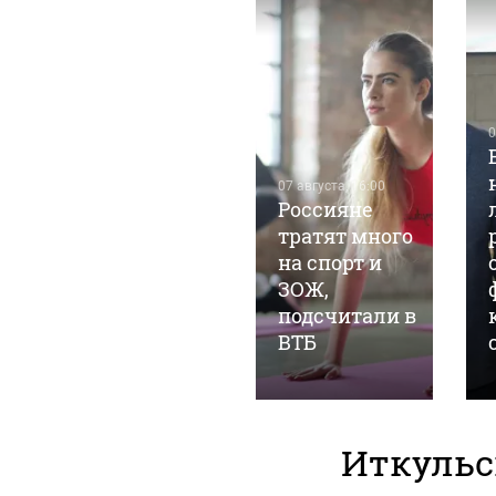
0
04 августа, 12:22
07 августа, 16:00
19-летний
Россияне
российский
тратят много
хоккеист
на спорт и
умер во
ЗОЖ,
время
подсчитали в
свидания
ВТБ
Иткульс