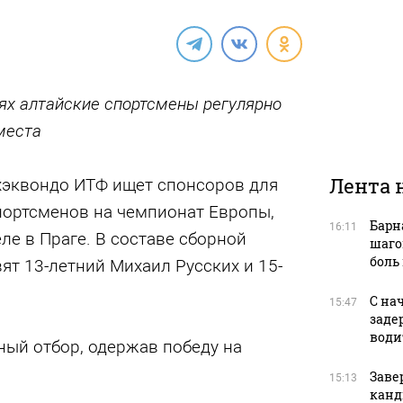
ях алтайские спортсмены регулярно
места
Лента 
хэквондо ИТФ ищет спонсоров для
портсменов на чемпионат Европы,
Барн
16:11
ле в Праге. В составе сборной
шаго
боль 
ят 13-летний Михаил Русских и 15-
С на
15:47
заде
води
ный отбор, одержав победу на
Заве
15:13
канд