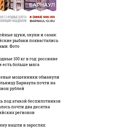
ейные щуки, окуни и сазан:
йские рыбаки похвастались
ами. Фото
дные 100 кг в год: россияне
и есть больше мяса
евые мошенники обманули
льницу Барнаула почти на
ион рублей
чь под атакой беспилотников
алось почти два десятка
ийских регионов
ну нашли в зарослях: