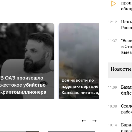
проп
обна
в
Цены
12:12
Росс
"Вес
11:37
в Ст
выез
Новости
В ОАЭ произошло
Так
Все новости по
жестокое убийство
был
падению вертолета на
Баня
11:09
криптомиллионера
жда
Кавказе: читать здесь
бийс
Стал
10:38
рабоч
Барн
10:14
сказ