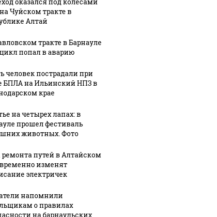
ход оказался под колесами
 на Чуйском тракте в
ублике Алтай
авловском тракте в Барнауле
цикл попал в аварию
ь человек пострадали при
е БПЛА на Ильинский НПЗ в
нодарском крае
тье на четырех лапах: в
ауле прошел фестиваль
шних животных. Фото
а ремонта путей в Алтайском
 временно изменят
исание электричек
атели напомнили
льщикам о правилах
пасности на барнаульских