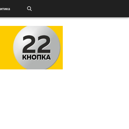
итика