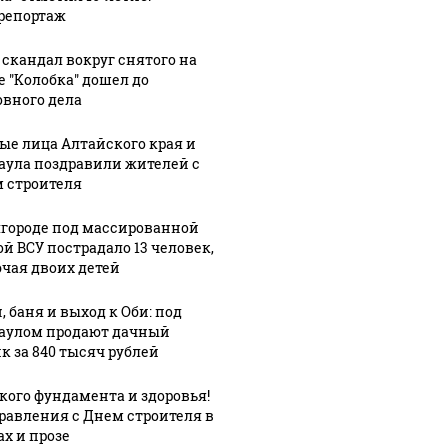
репортаж
 скандал вокруг снятого на
е "Колобка" дошел до
овного дела
3:06
ые лица Алтайского края и
04 августа, 19:44
ле
34-летний
аула поздравили жителей с
04 августа, 12:22
 строителя
т
боец UFC
19-летний
ушел из
российский
лгороде под массированной
турника:
жизни из-за
хоккеист
ой ВСУ пострадало 13 человек,
сердечного
умер во
чая двоих детей
мма
приступа во
время
иятий
сне
свидания
, баня и выход к Оби: под
аулом продают дачный
к за 840 тысяч рублей
кого фундамента и здоровья!
равления с Днем строителя в
ах и прозе