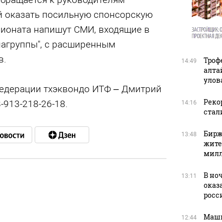
й оказать посильную спонсорскую
пионата напишут СМИ, входящие в
иагруппы", с расширенным
в.
Троф
14:49
алта
улов
едерации тхэквондо ИТФ – Дмитрий
Рекор
-913-218-26-18.
14:16
стал
Бирж
13:48
жите
милл
В но
13:11
оказ
в
росс
Маши
12:44