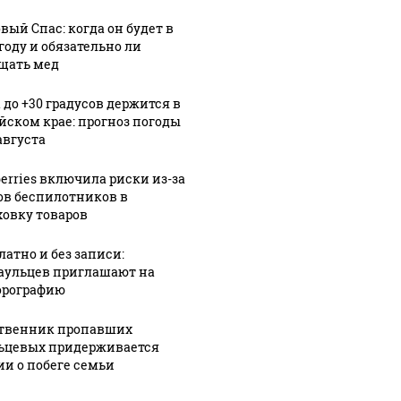
вый Спас: когда он будет в
году и обязательно ли
щать мед
 до +30 градусов держится в
йском крае: прогноз погоды
августа
berries включила риски из-за
ов беспилотников в
ховку товаров
латно и без записи:
аульцев приглашают на
рографию
твенник пропавших
ьцевых придерживается
ии о побеге семьи