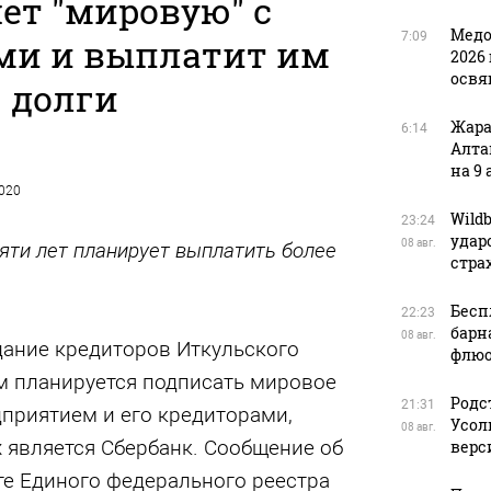
ет "мировую" с
Медо
7:09
ми и выплатит им
2026 
освя
долги
Жара
6:14
Алта
на 9 
2020
Wild
23:24
удар
08 авг.
яти лет планирует выплатить более
стра
Бесп
22:23
барн
08 авг.
дание кредиторов Иткульского
флюо
ом планируется подписать мировое
Родс
21:31
приятием и его кредиторами,
Усол
08 авг.
 является Сбербанк. Сообщение об
верс
те Единого федерального реестра