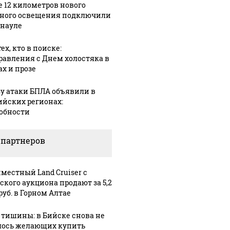
е 12 километров нового
ного освещения подключили
рнауле
ех, кто в поиске:
равления с Днем холостяка в
ах и прозе
зу атаки БПЛА объявили в
ийских регионах:
обности
 партнеров
местный Land Cruiser с
ского аукциона продают за 5,2
руб. в Горном Алтае
 тишины: в Бийске снова не
ось желающих купить