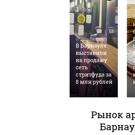
0
06 августа, 7:26
Поют
романсы:
07 августа, 9:37
насколько
В Барнауле
ухудшилось
выставили
финансовое
на продажу
положение
сеть
алтайских
стритфуда за
компаний
8 млн рублей
Рынок а
Барнау