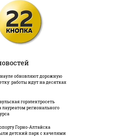
новостей
рнауле обновляют дорожную
етку: работы идут на десятках
аульская горэлектросеть
а лауреатом регионального
урса
ропорту Горно-Алтайска
ыли детский парк с качелями