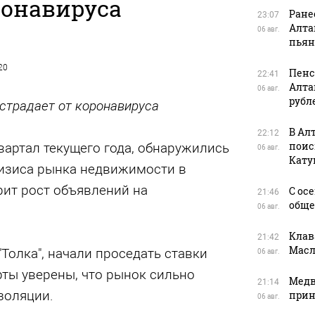
ронавируса
Ране
23:07
Алта
06 авг.
пьян
20
Пенс
22:41
Алта
06 авг.
рубл
страдает от коронавируса
В Ал
22:12
поис
артал текущего года, обнаружились
06 авг.
Кату
изиса рынка недвижимости в
рит рост объявлений на
С ос
21:46
обще
06 авг.
Клав
21:42
Масл
"Толка", начали проседать ставки
06 авг.
ты уверены, что рынок сильно
Медв
21:14
золяции.
прин
06 авг.