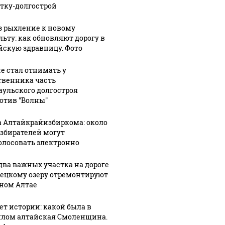
тку-долгострой
з рыхление к новому
льту: как обновляют дорогу в
йскую здравницу. Фото
не стал отнимать у
твенника часть
аульского долгостроя
отив "Волны"
ешьте эту
В ОАЭ произошло
Все ново
а Алтайкрайизбиркома: около
овую еду из
жестокое убийство
падению
избирателей могут
азина: список
криптомиллионера
Кавказе:
олосовать электронно
два важных участка на дороге
лецкому озеру отремонтируют
рном Алтае
лет истории: какой была в
лом алтайская Смоленщина.