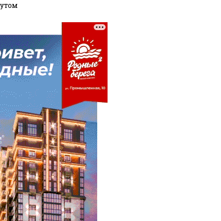
тутом