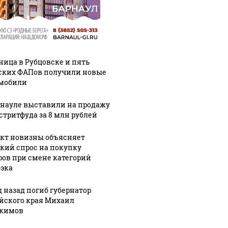
ница в Рубцовске и пять
ских ФАПов получили новые
мобили
рнауле выставили на продажу
 стритфуда за 8 млн рублей
кт новизны объясняет
кий спрос на покупку
ров при смене категорий
эка
д назад погиб губернатор
йского края Михаил
кимов