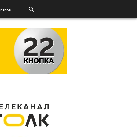
итика