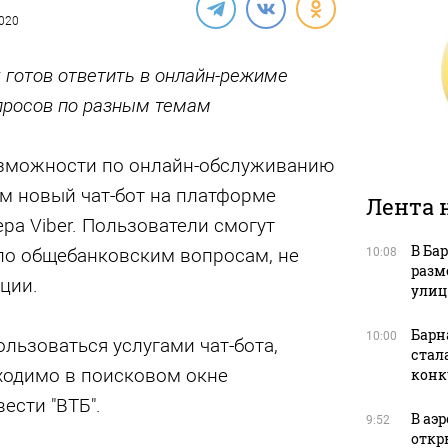
2020
 готов ответить в онлайн-режиме
опросов по разным темам
озможности по онлайн-обслуживанию
м новый чат-бот на платформе
Лента 
а Viber. Пользователи смогут
В Ба
по общебанковским вопросам, не
10:08
разм
ции.
улиц
Барн
10:00
льзоваться услугами чат-бота,
стал
ходимо в поисковом окне
конк
ести "ВТБ".
В аэ
9:52
откр