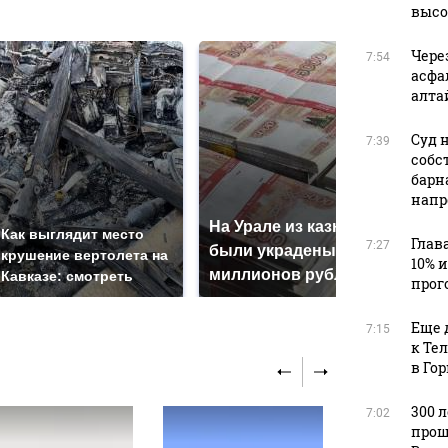
в
высо
Чере
7:54
асфа
алта
Суд 
7:39
собс
барн
напр
На Урале из казны
Не 
Как выглядит место
Глав
7:27
были украдены 18
гот
крушение вертолета на
10% 
миллионов рублей
маг
Кавказе: смотреть
прог
Еще 
7:15
к Те
в Го
300 
7:02
прош