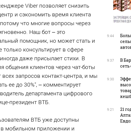
сенджере Viber позволяет снизить
-центр и сэкономить время клиента
 потому что многие вопросы через
гновенно. Наш бот – это
Боль
9:44
альный помощник, но может стать и
сель
авто
е только консультирует в сфере
 иногда даже присылает стихи. В
В Ба
9:37
сеть
я общения клиентов через чат-боты
 всех запросов контакт-центра, и мы
Эффе
9:30
ть ее до 30%", – комментирует
высо
това
оводитель департамента цифрового
кешб
ице-президент ВТБ.
21 го
9:21
Алта
ьзователям ВТБ уже доступны
Евдо
в в мобильном приложении и