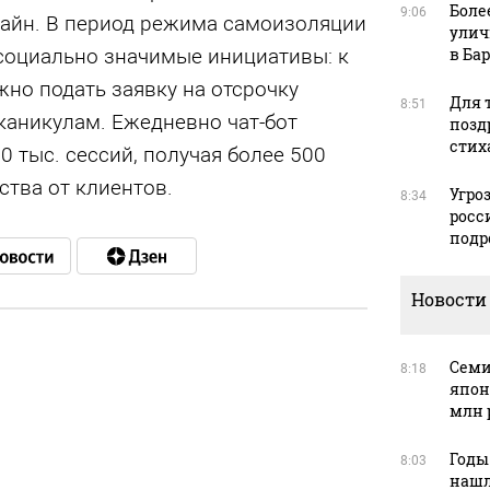
Боле
9:06
лайн. В период режима самоизоляции
улич
 социально значимые инициативы: к
в Ба
жно подать заявку на отсрочку
Для т
8:51
каникулам. Ежедневно чат-бот
позд
стих
0 тыс. сессий, получая более 500
ства от клиентов.
Угро
8:34
росс
подр
Новости
Семи
8:18
в
япон
млн 
Годы
8:03
нашл