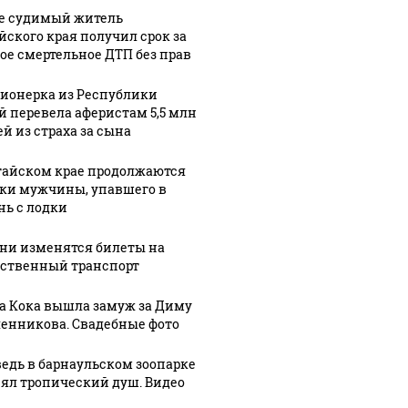
е судимый житель
йского края получил срок за
ое смертельное ДТП без прав
ионерка из Республики
й перевела аферистам 5,5 млн
ей из страха за сына
тайском крае продолжаются
ки мужчины, упавшего в
нь с лодки
ени изменятся билеты на
ственный транспорт
а Кока вышла замуж за Диму
енникова. Свадебные фото
едь в барнаульском зоопарке
ял тропический душ. Видео