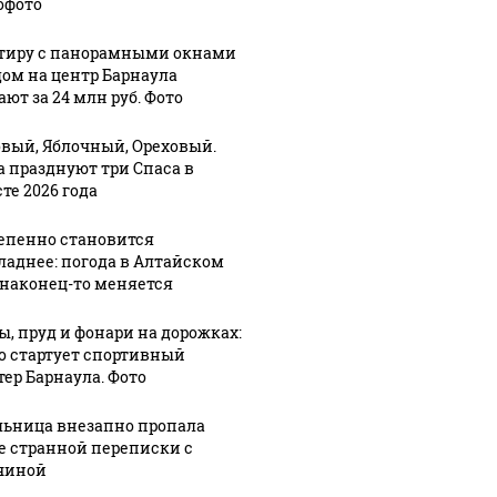
офото
тиру с панорамными окнами
дом на центр Барнаула
0:08
06 августа, 7:51
06 августа, 7:26
ют за 24 млн руб. Фото
и
Около 130
Поют
но
алтайских
романсы:
вый, Яблочный, Ореховый.
или
компаний,
насколько
а празднуют три Спаса в
те 2026 года
уличенных в
ухудшилось
"бумажном
финансовое
епенно становится
НДС", сами
положение
ладнее: погода в Алтайском
ческих
доплатили
алтайских
 наконец-то меняется
налоги
компаний
ы, пруд и фонари на дорожках:
го стартует спортивный
тер Барнаула. Фото
ьница внезапно пропала
е странной переписки с
чиной