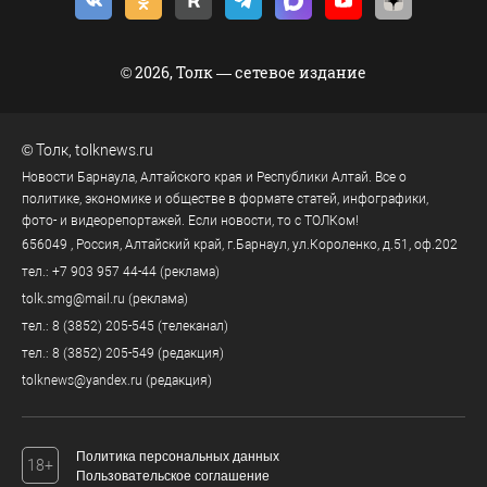
© 2026, Толк — сетевое издание
©
Толк
,
tolknews.ru
Новости Барнаула, Алтайского края и Республики Алтай. Все о
политике, экономике и обществе в формате статей, инфографики,
фото- и видеорепортажей. Если новости, то с ТОЛКом!
656049
, Россия, Алтайский край, г.
Барнаул
,
ул.Короленко, д.51, оф.202
тел.:
+7 903 957 44-44
(реклама)
tolk.smg@mail.ru
(реклама)
тел.:
8 (3852) 205-545
(телеканал)
тел.:
8 (3852) 205-549
(редакция)
tolknews@yandex.ru
(редакция)
Политика персональных данных
18+
Пользовательское соглашение