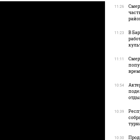
Смер
11:26
част
райо
В Ба
11:23
рабо
куль
Смер
11:11
попу
врем
Акте
10:54
поде
отды
Респ
10:39
собр
турна
Прод
10:30