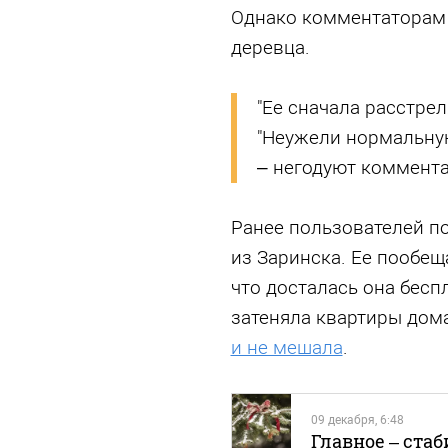
Однако комментаторам 
деревца.
"Ее сначала расстреля
"Неужели нормальную
– негодуют коммент
Ранее пользователей п
из Заринска. Ее пообе
что досталась она бесп
затеняла квартиры дом
и не мешала
.
09 декабря, 6:48
Главное – стаб