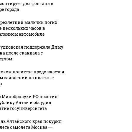
монтирует два фонтана в
ре города
рехлетний мальчик погиб
е нескольких часов в
аленном автомобиле
Рудковская поддержала Диму
на после скандала с
ертом
мском политехе продолжается
м заявлений на платные
а
а Минобрнауки РФ посетил
ублику Алтай и обсудил
итие госуниверситета
07 августа, 13:53
Дерябы,
07 августа, 14:00
ль Алтайского края покурил
Александр
ласточки и
4:07
алете самолета Москва —
00
Терентьев
скопы: