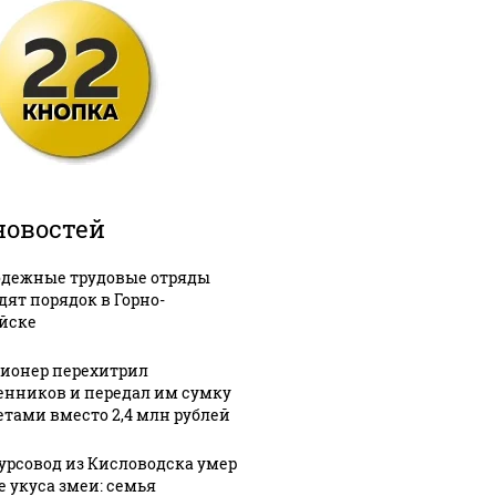
новостей
дежные трудовые отряды
дят порядок в Горно-
йске
ионер перехитрил
нников и передал им сумку
зетами вместо 2,4 млн рублей
урсовод из Кисловодска умер
е укуса змеи: семья