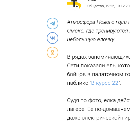
ТОЛК
Общество
, 19:25, 19.12.2
Атмосфера Нового года 
Омске, где тренируются
небольшую елочку
В рядах запоминающихс
Сети показали ель, кот
бойцов в палаточном го
паблике "
В курсе 22
".
Судя по фото, елка дей
лагере. Ее по-домашне
даже электрической ги