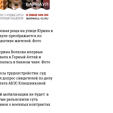
зовая роща на улице Юрина в
ауле преображается по
иативе жителей. Фото
ерина Волкова впервые
хала в Горный Алтай и
палась в банном чане. Фото
сы трудоустройства: суд
л допрос свидетелей по делу
тата АКЗС Клюшниковой
й мобилизации не будет: в
уме разъяснили суть
авок о военных контрактах