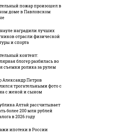
тельный пожар произошел в
ном доме в Павловском
не
рнауле наградили лучших
тников отрасли физической
туры и спорта
тельный контент:
лярная блогер разбилась во
я съемки ролика за рулем
р Александр Петров
лился трогательными фото с
ха с женой и сыном
ублика Алтай рассчитывает
ать более 200 млн рублей
лога в 2026 году
ажи ипотеки в России