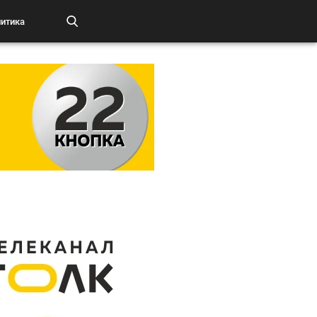
итика