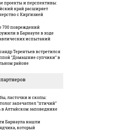
е проекты и перспективы:
йский край расширяет
нерство с Киргизией
е 700 повреждений
ружили в Барнауле в ходе
авлических испытаний
сандр Терентьев встретился
уппой "Домашние супчики" в
льном районе
Не ешьте эту
В ОАЭ 
 выглядит место
готовую еду из
жестоко
шение вертолета на
 партнеров
магазина: список
крипто
азе: смотреть
бы, ласточки и скопы:
толог запечатлел "птичий"
 в Алтайском заповеднике
ти Барнаула нашли
ядчика, который