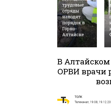
орнитолог
трудовые
запечатлел
отряды
"птичий"
наводят
июль в
порядок в
Алтайском
Горно-
заповеднике
Алтайске
В Алтайском 
ОРВИ врачи 
воз
ТОЛК
Телеканал
, 19:08, 19.12.2