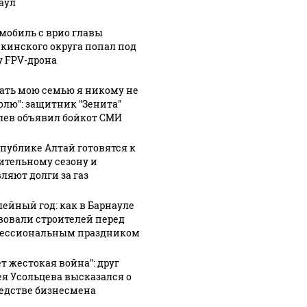
аул
дений
встретился с
орнитолог
жили
группой
запечатлел
мобиль с врио главы
уле в
"Домашние
"птичий"
кинского округа попал под
у FPV-дрона
супчики" в
июль в
лических
Зональном
Алтайском
гать мою семью я никому не
ний
районе
заповеднике
олю": защитник "Зенита"
лев объявил бойкот СМИ
спублике Алтай готовятся к
ительному сезону и
ляют долги за газ
ейный год: как в Барнауле
вовали строителей перед
ессиональным праздником
ет жестокая война": друг
ея Усольцева высказался о
едстве бизнесмена