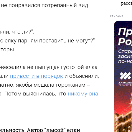
расс
не понравился потрепанный вид
РЕКЛАМА
ли, что ли?",
 елку парням поставить не могут?"
аторы.
овеселила не пышущая густотой елка
щали
привести в порядок
и объяснили,
латно, якобы мешала горожанам –
а. Потом выяснилась, что
никому она
ильность. Автор "лысой" елки