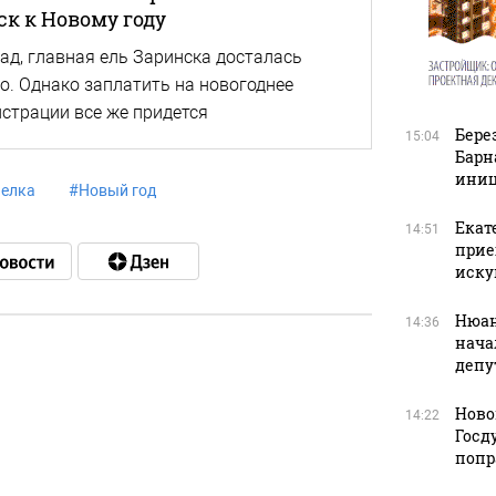
ск к Новому году
зад, главная ель Заринска досталась
о. Однако заплатить на новогоднее
страции все же придется
Бере
15:04
Барн
иниц
 елка
#
Новый год
Екат
14:51
прие
иску
Нюан
14:36
нача
депу
в
Ново
14:22
Госд
попр