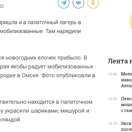
022
пришла и в палаточный лагерь в
 мобилизованные. Там нарядили
я новогодних елочек прибыло. В
Лента 
орая якобы радует мобилизованных
Моло
родке в Омске. Фото опубликовли в
15:48
наво
Алта
Пенс
15:33
ствительно находится в палаточном
моше
му украсили шариками, мишурой и
с га
рляндой.
Экск
15:19
посл