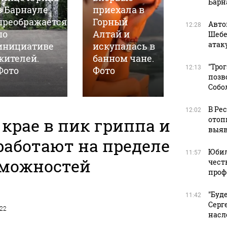
Барн
в Барнауле
приехала в
повреж
преображается
Горный
обнару
Авто
12:28
по
Алтай и
в Барна
Шебе
атак
инициативе
искупалась в
ходе
жителей.
банном чане.
гидрав
"Тро
12:13
Фото
Фото
испыта
позв
Собо
В Ре
12:02
крае в пик гриппа и
отоп
выяв
работают на пределе
Юбил
11:57
можностей
чест
проф
"Буд
11:42
Серг
022
насл