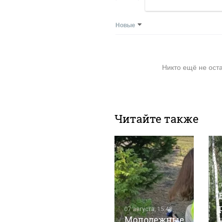
Новые
Никто ещё не ост
Читайте также
07 августа, 13:53
0
Дерябы,
ласточки и
07 августа, 15:48
скопы:
Молодежные