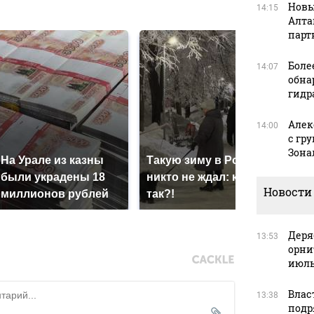
в
Новы
14:15
Алта
парт
Боле
14:07
обна
гидр
Алек
14:00
с гр
Зона
На Урале из казны
Такую зиму в России
Как
были украдены 18
никто не ждал: как
кру
Новости
миллионов рублей
так?!
Кавк
Деря
13:53
орни
июль
Влас
13:38
подр