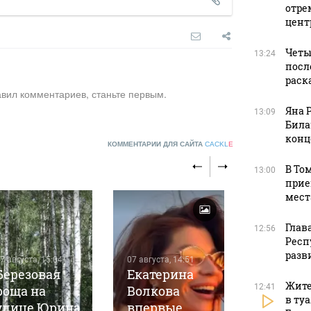
отре
цент
Четы
13:24
посл
раск
авил комментариев, станьте первым.
Яна 
13:09
Била
конц
КОММЕНТАРИИ ДЛЯ САЙТА
CACKL
E
В То
13:00
прие
мест
Глав
12:56
Респ
разв
7 августа, 15:04
07 августа, 14:51
Березовая
Екатерина
Жите
12:41
роща на
Волкова
07 августа, 1
в ту
улице Юрина
впервые
Более 7