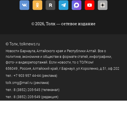
© 2026, Толк — сетевое издание
©
Толк
,
tolknews.ru
Новости Барнаула, Алтайского края и Республики Алтай. Все о
политике, экономике и обществе в формате статей, инфографики,
фото- и видеорепортажей. Если новости, то с ТОЛКом!
656049
, Россия, Алтайский край, г.
Барнаул
,
ул.Короленко, д.51, оф.202
тел.:
+7 903 957 44-44
(реклама)
tolk.smg@mail.ru
(реклама)
тел.:
8 (3852) 205-545
(телеканал)
тел.:
8 (3852) 205-549
(редакция)
tolknews@yandex.ru
(редакция)
Политика персональных данных
18+