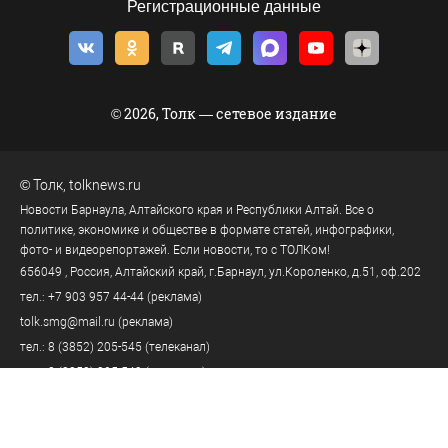
Регистрационные данные
© 2026, Толк — сетевое издание
©
Толк
,
tolknews.ru
Новости Барнаула, Алтайского края и Республики Алтай. Все о
политике, экономике и обществе в формате статей, инфографики,
фото- и видеорепортажей. Если новости, то с ТОЛКом!
656049
, Россия, Алтайский край, г.
Барнаул
,
ул.Короленко, д.51, оф.202
тел.:
+7 903 957 44-44
(реклама)
tolk.smg@mail.ru
(реклама)
тел.:
8 (3852) 205-545
(телеканал)
тел.:
8 (3852) 205-549
(редакция)
tolknews@yandex.ru
(редакция)