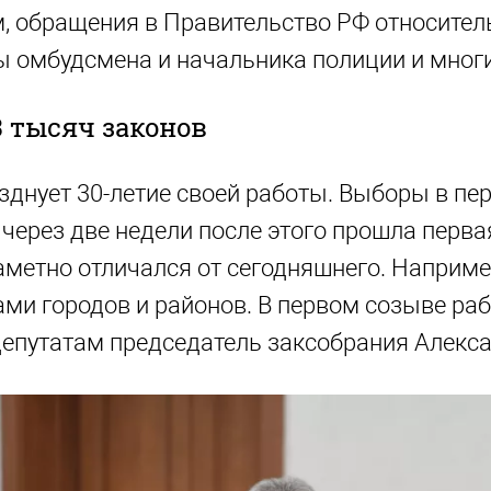
 обращения в Правительство РФ относител
ы омбудсмена и начальника полиции и многи
 3 тысяч законов
азднует 30-летие своей работы. Выборы в п
а через две недели после этого прошла первая
метно отличался от сегодняшнего. Например
ами городов и районов. В первом созыве раб
депутатам председатель заксобрания Алекс