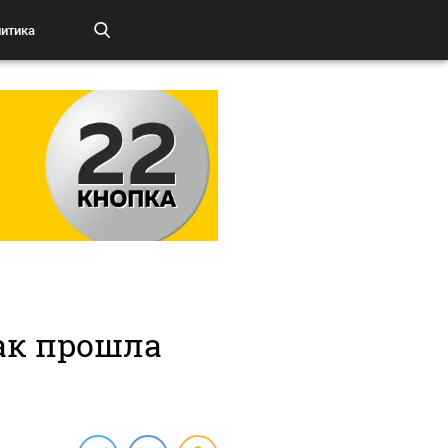
итика
как прошла