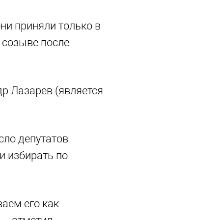
ни приняли только в
 созыве после
др Лазарев (является
сло депутатов
ли избирать по
аем его как