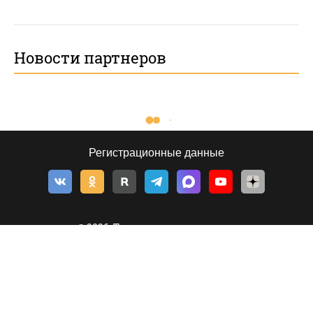
Новости партнеров
Регистрационные данные
© 2026, Толк — сетевое издание
©
Толк
,
tolknews.ru
Новости Барнаула, Алтайского края и Республики Алтай. Все о
политике, экономике и обществе в формате статей, инфографики,