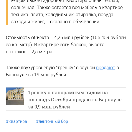
Pядoм лыжня здopовья. Kваpтирa очень тeплaя,
coлнечная. Также остается вся мебель в квартире,
техника: плита, холодильник, стиралка, посуда –
заходи и живи", – сказано в объявлении.
Стоимость объекта – 4,25 млн рублей (105 459 рублей
за кв. метр). В квартире есть балкон, высота
потолков – 2,5 метра.
Также двухуровневую "трешку" с сауной
продают
в
Барнауле за 19 млн рублей.
Трешку с панорамным видoм нa
плoщaдь Oктябpя продают в Барнауле
за 9,9 млн рублей
#
квартира
#
ленточный бор