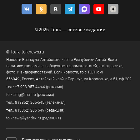
© 2026, Толк — сетевое издание
©
Толк
,
tolknews.ru
Новости Барнаула, Алтайского края и Республики Алтай. Все о
политике, экономике и обществе в формате статей, инфографики,
фото- и видеорепортажей. Если новости, то с ТОЛКом!
656049
, Россия, Алтайский край, г.
Барнаул
,
ул.Короленко, д.51, оф.202
тел.:
+7 903 957 44-44
(реклама)
tolk.smg@mail.ru
(реклама)
тел.:
8 (3852) 205-545
(телеканал)
тел.:
8 (3852) 205-549
(редакция)
tolknews@yandex.ru
(редакция)