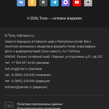
© 2026, Толк — сетевое издание
©
Толк
,
tolknews.ru
Новости Барнаула, Алтайского края и Республики Алтай. Все о
политике, экономике и обществе в формате статей, инфографики,
фото- и видеорепортажей. Если новости, то с ТОЛКом!
656049
, Россия, Алтайский край, г.
Барнаул
,
ул.Короленко, д.51, оф.202
тел.:
+7 903 957 44-44
(реклама)
tolk.smg@mail.ru
(реклама)
тел.:
8 (3852) 205-545
(телеканал)
тел.:
8 (3852) 205-549
(редакция)
tolknews@yandex.ru
(редакция)
Политика персональных данных
18+
Пользовательское соглашение