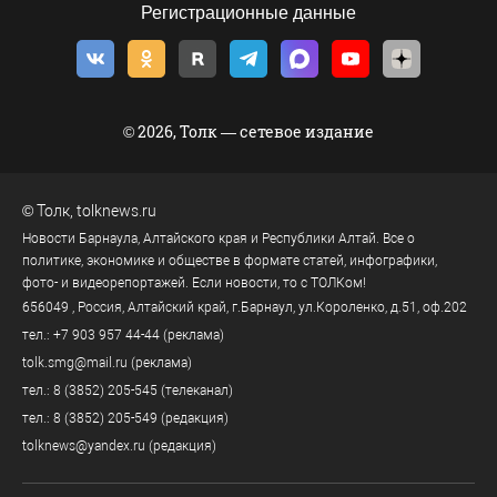
Регистрационные данные
© 2026, Толк — сетевое издание
©
Толк
,
tolknews.ru
Новости Барнаула, Алтайского края и Республики Алтай. Все о
политике, экономике и обществе в формате статей, инфографики,
фото- и видеорепортажей. Если новости, то с ТОЛКом!
656049
, Россия, Алтайский край, г.
Барнаул
,
ул.Короленко, д.51, оф.202
тел.:
+7 903 957 44-44
(реклама)
tolk.smg@mail.ru
(реклама)
тел.:
8 (3852) 205-545
(телеканал)
тел.:
8 (3852) 205-549
(редакция)
tolknews@yandex.ru
(редакция)