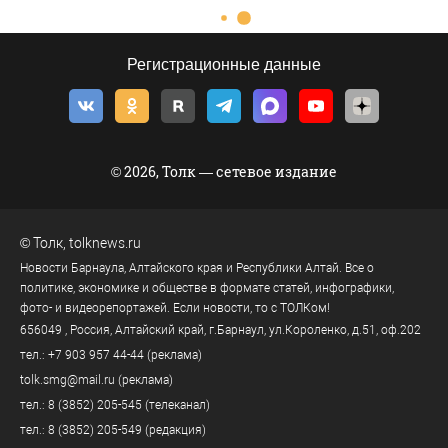
Регистрационные данные
© 2026, Толк — сетевое издание
©
Толк
,
tolknews.ru
Новости Барнаула, Алтайского края и Республики Алтай. Все о
политике, экономике и обществе в формате статей, инфографики,
фото- и видеорепортажей. Если новости, то с ТОЛКом!
656049
, Россия, Алтайский край, г.
Барнаул
,
ул.Короленко, д.51, оф.202
тел.:
+7 903 957 44-44
(реклама)
tolk.smg@mail.ru
(реклама)
тел.:
8 (3852) 205-545
(телеканал)
тел.:
8 (3852) 205-549
(редакция)