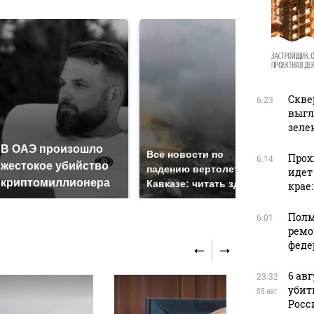
Скве
6:23
выгл
зеле
В ОАЭ произошло
Так
Все новости по
Прох
6:14
жестокое убийство
был
падению вертолета на
идет
криптомиллионера
жда
Кавказе: читать здесь
крае
Полм
6:01
ремо
феде
6 ав
23:32
убит
05 авг.
Росс