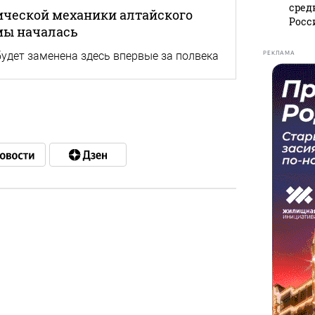
сред
ической механики алтайского
Росс
мы началась
удет заменена здесь впервые за полвека
РЕКЛАМА
в
в