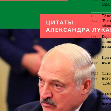
05 авг.
2026 
Т2 п
18:00
"Выг
05 авг.
абон
Корд
17:53
запо
05 авг.
из-з
При 
17:36
поги
05 авг.
Ольг
17:22
ново
05 авг.
"Дом
В Би
17:17
терр
05 авг.
доро