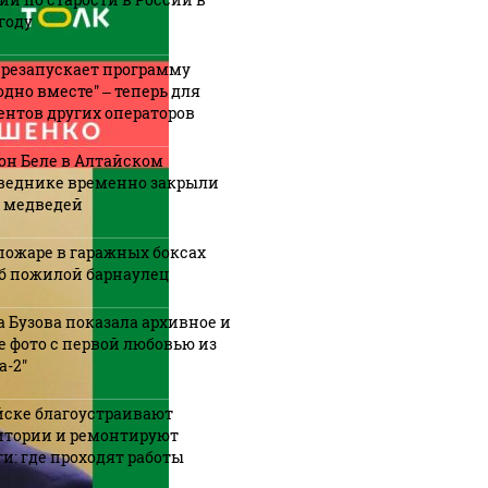
году
ерезапускает программу
одно вместе" – теперь для
ентов других операторов
он Беле в Алтайском
веднике временно закрыли
а медведей
пожаре в гаражных боксах
б пожилой барнаулец
а Бузова показала архивное и
е фото с первой любовью из
а-2"
йске благоустраивают
итории и ремонтируют
ги: где проходят работы