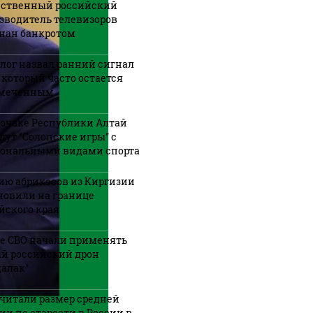
ственный российский
зводитель телевизоров
нан банкротом
лог назвал ранний сигнал
, который часто остается
амеченным
рочаке Республики Алтай
дут "Солопские игры" с
ональными видами спорта
ию абрикосов из Киргизии
новили на границе
йского края
не СВО начали применять
й российский дрон
далак"
читали размер средней
ии по старости в России в