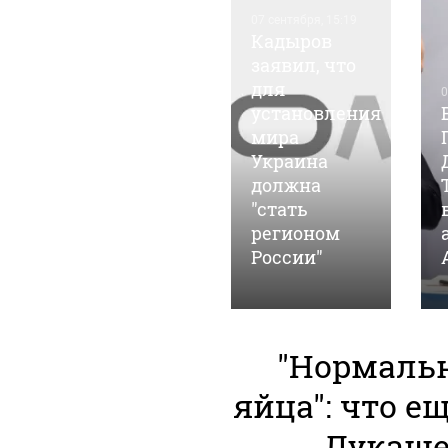
07 сентября, 15:19
Кадыров
заявил, что
для
05 марта, 14:35
0
Барнаульские
установления
общественники
мира
"ударят"
Украина
автопробегом
должна
в поддержку
"стать
российских
регионом
войск
России"
"Нормаль
яйца": что е
Лукаше