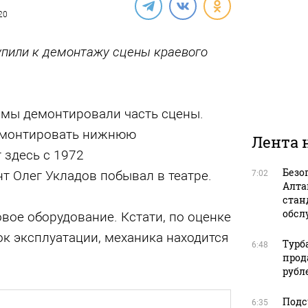
20
упили к демонтажу сцены краевого
амы демонтировали часть сцены.
емонтировать нижнюю
Лента 
 здесь с 1972
Безо
т Олег Укладов побывал в театре.
7:02
Алта
стан
обсл
овое оборудование. Кстати, по оценке
ок эксплуатации, механика находится
Турб
6:48
прод
рубл
Подс
6:35