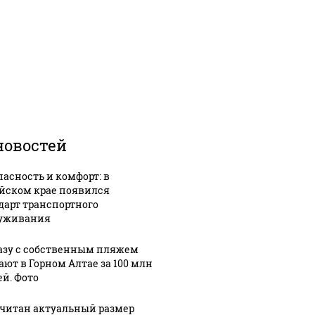
новостей
пасность и комфорт: в
йском крае появился
дарт транспортного
уживания
азу с собственным пляжем
ают в Горном Алтае за 100 млн
ей. Фото
читан актуальный размер