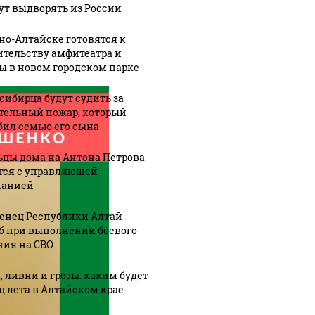
ут выдворять из России
рно-Алтайске готовятся к
ительству амфитеатра и
ы в новом городском парке
сибирца будут судить за
тельный пожар, который
бил семью его сына
цы дома на Антона Петрова
тся с управляющей
панией
енец Республики Алтай
б при выполнении боевого
ния на СВО
, ливни и грозы: каким будет
ц лета в Алтайском крае