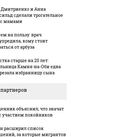
 Дмитриенко и Анна
сильд сделали трогательное
 с мамами
30 ноября, 10:27
В Алтайском
:16
05 марта, 14:35
кие
крае
Барнаульские
сем на пользу: врач
упредила, кому стоит
ты
назначили
общественник
аться от арбуза
нового
"ударят"
мозить"
министра
автопробегом
стка старше на 20 лет:
осамокаты
спорта и
в поддержку
льница Камня-на-Оби едва
вице-
российских
арезала избранницу сына
педы
губернатора
войск
 партнеров
енник объяснил, что значат
с участием покойников
н расширил список
шений, за которые мигрантов