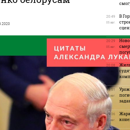
смог
В Го
20:49
стро
05 авг.
08.2020
сцен
Ново
20:29
смер
05 авг.
погу
Жиль
20:08
судя
05 авг.
ком
Урож
19:51
поги
05 авг.
зада
Жара
19:36
коне
05 авг.