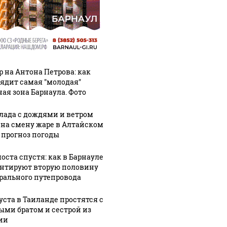
р на Антона Петрова: как
ядит самая "молодая"
ная зона Барнаула. Фото
СМИ: В 
их событий не
полице
В магазинах России
лада с дождями и ветром
о с 1945: чего
машину
ажиотаж из-за этого
 на смену жаре в Алтайском
ть всем нам?
подожг
продукта: что купить?
: прогноз погоды
оста спустя: как в Барнауле
нтируют вторую половину
рального путепровода
густа в Таиланде простятся с
ыми братом и сестрой из
ии